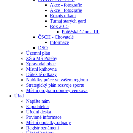
Akce - fotografie
Akce - fotografie
Rozpis utkání
Turnaj starých gard
Rok 2015
Potěžská šlápota III.
ČSCH - Chovatelé
Informace
DSO
Územní plán
ZŠ a MŠ Potěhy
Zpravodaj obce
Místní knihovna
Důležité odkazy
Nabídky práce ve vašem regionu
Strategický plán rozvoje sportu
Místní program obnovy venkova
Úřad
Napište nám
E-podatelna
Úřední deska
Povinné informace
Místní poplatky-odpady
Registr oznámení