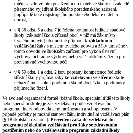
dítěte se zdravotním postižením do mateřské školy na základě
písemného vyjádření školského poradenského zařízení,
popřípadě také registrujícího praktického lékaře o děti a
dorost,
v § 36 odst. 5 a odst. 7 je řešena povinnost ředitele spádové
školy (základní škola zřízená obcí, v níž má žák místo
trvalého pobytu) přednostně přijmout k
základnímu
vzdělávání
žáky s místem trvalého pobytu a žáky umístěné v
tomto obvodu ve školském zařízení pro výkon ústavní
výchovy, ochranné výchovy nebo ve školském zařízení pro
preventivně výchovnou péči,
v § 59 odst. 1 a odst. 2 jsou popsány kompetence ředitele
střední školy přijímat žáky ke
vzdělávání ve střední škole
-
uchazeč musí splnit povinnou školní docházku a podmínky
přijímacího řízení.
Ve zvolené organizační formě (běžné škole, speciální třídě této školy
nebo speciální škole) je žák vzděláván podle vzdělávacího
programu, který odpovídá jeho možnostem a schopnostem. V
případě potřeby je možné stanovit žáku individuální vzdělávací plán
(§ 18 školského zákona).
Převedení žáka do vzdělávacího
programu základního vzdělávání pro žáky se zdravotním
postižením nebo do vzdělávacího programu základní školy