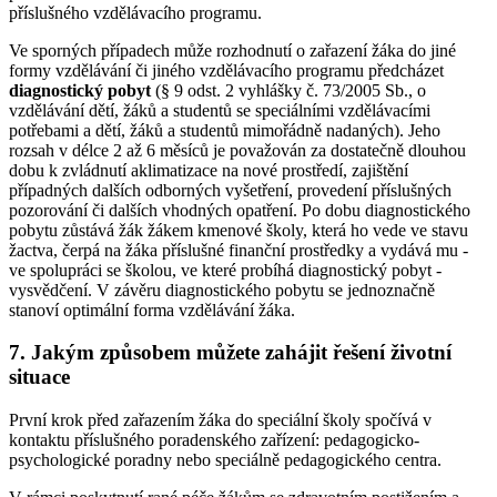
příslušného vzdělávacího programu.
Ve sporných případech může rozhodnutí o zařazení žáka do jiné
formy vzdělávání či jiného vzdělávacího programu předcházet
diagnostický pobyt
(§ 9 odst. 2 vyhlášky č. 73/2005 Sb., o
vzdělávání dětí, žáků a studentů se speciálními vzdělávacími
potřebami a dětí, žáků a studentů mimořádně nadaných). Jeho
rozsah v délce 2 až 6 měsíců je považován za dostatečně dlouhou
dobu k zvládnutí aklimatizace na nové prostředí, zajištění
případných dalších odborných vyšetření, provedení příslušných
pozorování či dalších vhodných opatření. Po dobu diagnostického
pobytu zůstává žák žákem kmenové školy, která ho vede ve stavu
žactva, čerpá na žáka příslušné finanční prostředky a vydává mu -
ve spolupráci se školou, ve které probíhá diagnostický pobyt -
vysvědčení. V závěru diagnostického pobytu se jednoznačně
stanoví optimální forma vzdělávání žáka.
7. Jakým způsobem můžete zahájit řešení životní
situace
První krok před zařazením žáka do speciální školy spočívá v
kontaktu příslušného poradenského zařízení: pedagogicko-
psychologické poradny nebo speciálně pedagogického centra.