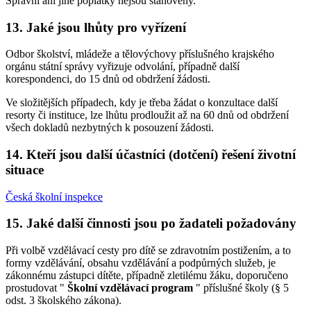
Správní ani jiné poplatky nejsou stanoveny.
13. Jaké jsou lhůty pro vyřízení
Odbor školství, mládeže a tělovýchovy příslušného krajského
orgánu státní správy vyřizuje odvolání, případně další
korespondenci, do 15 dnů od obdržení žádosti.
Ve složitějších případech, kdy je třeba žádat o konzultace další
resorty či instituce, lze lhůtu prodloužit až na 60 dnů od obdržení
všech dokladů nezbytných k posouzení žádosti.
14. Kteří jsou další účastníci (dotčení) řešení životní
situace
Česká školní inspekce
15. Jaké další činnosti jsou po žadateli požadovány
Při volbě vzdělávací cesty pro dítě se zdravotním postižením, a to
formy vzdělávání, obsahu vzdělávání a podpůrných služeb, je
zákonnému zástupci dítěte, případně zletilému žáku, doporučeno
prostudovat "
Školní vzdělávací program
" příslušné školy (§ 5
odst. 3 školského zákona).