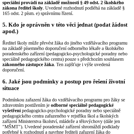
speciální provádí na základě možnosti § 49 odst. 2 školského
zákona ředitel školy
. Uvedené rozhodnutí podléhá na základě §
165 odst. 2 písm. e) správnímu řízení.
5. Kdo je oprávněn v této věci jednat (podat žádost
apod.)
Ředitel školy může převést žáka do jiného vzdělávacího programu
na základě písemného doporučení odborného lékaře a školského
poradenského zařízení (pedagogicko-psychologické poradny nebo
speciálně pedagogického centra) pouze s předchozím souhlasem
zákonného zástupce žáka
. Ten zajišťuje i výše uvedená
doporučení.
6. Jaké jsou podmínky a postup pro řešení životní
situace
Podmínkou zařazení žáka do vzdělávacího programu pro žáky se
zdravotním postižením je
odborné speciálně pedagogické
vyšetření
pedagogicko-psychologické poradny nebo speciálně
pedagogického centra zařazeného v rejstříku škol a školských
zařízení Ministerstva školství, mládeže a tělovýchovy (dále jen
"MŠMT"). Uvedené poradenské zařízení shromáždí podklady
potřebné k rozhodnutí a navrhne řediteli zařazení žáka do