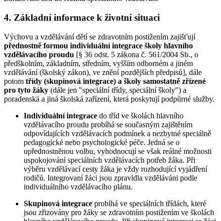
4. Základní informace k životní situaci
Výchovu a vzdělávání dětí se zdravotním postižením zajišťují
přednostně formou individuální integrace školy hlavního
vzdělávacího proudu
[§ 36 odst. 5 zákona č. 561/2004 Sb., o
předškolním, základním, středním, vyšším odborném a jiném
vzdělávání (školský zákon), ve znění pozdějších předpisů], dále
potom
třídy (skupinová integrace)
a školy samostatně zřízené
pro tyto žáky
(dále jen "speciální třídy, speciální školy") a
poradenská a jiná školská zařízení, která poskytují podpůrné služby.
Individuální integrace
do tříd ve školách hlavního
vzdělávacího proudu probíhá se současným zajištěním
odpovídajících vzdělávacích podmínek a nezbytné speciálně
pedagogické nebo psychologické péče. Jedná se o
upřednostněnou volbu, vyhodnocují se však reálné možnosti
uspokojování speciálních vzdělávacích potřeb žáka. Při
výběru vzdělávací cesty žáka je vždy rozhodující vyjádření
rodičů. Integrovaní žáci jsou zpravidla vzděláváni podle
individuálního vzdělávacího plánu.
Skupinová integrace
probíhá ve speciálních třídách, které
jsou zřizovány pro žáky se zdravotním postižením ve školách