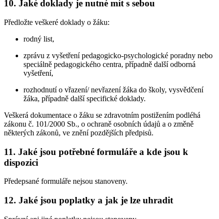
10. Jaké doklady je nutné mít s sebou
Předložte veškeré doklady o žáku:
rodný list,
zprávu z vyšetření pedagogicko-psychologické poradny nebo
speciálně pedagogického centra, případně další odborná
vyšetření,
rozhodnutí o vřazení/ nevřazení žáka do školy, vysvědčení
žáka, případně další specifické doklady.
Veškerá dokumentace o žáku se zdravotním postižením podléhá
zákonu č. 101/2000 Sb., o ochraně osobních údajů a o změně
některých zákonů, ve znění pozdějších předpisů.
11. Jaké jsou potřebné formuláře a kde jsou k
dispozici
Předepsané formuláře nejsou stanoveny.
12. Jaké jsou poplatky a jak je lze uhradit