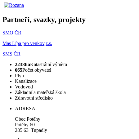
Partneři, svazky, projekty
SMO ČR
Mas Lípa pro venkov,z.s.
SMS ČR
2238ha
Katastrální výměra
665
Počet obyvatel
Plyn
Kanalizace
Vodovod
Základní a mateřská škola
Zdravotní středisko
ADRESA:
Obec Potěhy
Potěhy 60
285 63 Tupadly