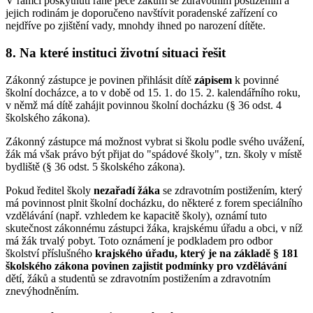
V rámci poskytnutí rané péče žákům se zdravotním postižením a
jejich rodinám je doporučeno navštívit poradenské zařízení co
nejdříve po zjištění vady, mnohdy ihned po narození dítěte.
8. Na které instituci životní situaci řešit
Zákonný zástupce je povinen přihlásit dítě
zápisem
k povinné
školní docházce, a to v době od 15. 1. do 15. 2. kalendářního roku,
v němž má dítě zahájit povinnou školní docházku (§ 36 odst. 4
školského zákona).
Zákonný zástupce má možnost vybrat si školu podle svého uvážení,
žák má však právo být přijat do "spádové školy", tzn. školy v místě
bydliště (§ 36 odst. 5 školského zákona).
Pokud ředitel školy
nezařadí žáka
se zdravotním postižením, který
má povinnost plnit školní docházku, do některé z forem speciálního
vzdělávání (např. vzhledem ke kapacitě školy), oznámí tuto
skutečnost zákonnému zástupci žáka, krajskému úřadu a obci, v níž
má žák trvalý pobyt. Toto oznámení je podkladem pro odbor
školství příslušného
krajského úřadu, který je na základě § 181
školského zákona povinen zajistit podmínky pro vzdělávání
dětí, žáků a studentů se zdravotním postižením a zdravotním
znevýhodněním.