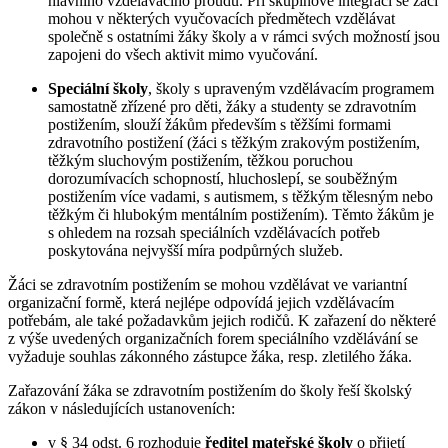
hlavního vzdělávacího proudu. Při skupinové integraci se žáci
mohou v některých vyučovacích předmětech vzdělávat
společně s ostatními žáky školy a v rámci svých možností jsou
zapojeni do všech aktivit mimo vyučování.
Speciální školy
, školy s upraveným vzdělávacím programem
samostatně zřízené pro děti, žáky a studenty se zdravotním
postižením, slouží žákům především s těžšími formami
zdravotního postižení (žáci s těžkým zrakovým postižením,
těžkým sluchovým postižením, těžkou poruchou
dorozumívacích schopností, hluchoslepí, se souběžným
postižením více vadami, s autismem, s těžkým tělesným nebo
těžkým či hlubokým mentálním postižením). Těmto žákům je
s ohledem na rozsah speciálních vzdělávacích potřeb
poskytována nejvyšší míra podpůrných služeb.
Žáci se zdravotním postižením se mohou vzdělávat ve variantní
organizační formě, která nejlépe odpovídá jejich vzdělávacím
potřebám, ale také požadavkům jejich rodičů. K zařazení do některé
z výše uvedených organizačních forem speciálního vzdělávání se
vyžaduje souhlas zákonného zástupce žáka, resp. zletilého žáka.
Zařazování žáka se zdravotním postižením do školy řeší školský
zákon v následujících ustanoveních:
v § 34 odst. 6 rozhoduje
ředitel mateřské školy
o přijetí