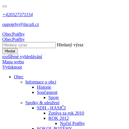
+420327371154
oupotehy@tiscali.cz
Obec
Potěhy
Obec
Potěhy
Hledaný výraz
Hledat
rozšířené vyhledávání
Mapa webu
Vytisknout
Obec
Informace o obci
Historie
Současnost
Spoje
Spolky & sdružení
SDH - HASIČI
Zpráva za rok 2010
ROK 2012
Noční Potěhy
SOKOL POTĚHY