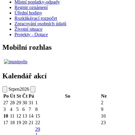
Místní poplatky-odpady
Registr oznámení
Úřední hodiny
Rozklikávací rozpočet
Zpracování osobních údajů
Životní situace
Projekty - Dotace
Mobilní rozhlas
Kalendář akcí
Srpen
2026
Po
Út
St
Čt
Pá
So
Ne
27
28
29
30
31
1
2
3
4
5
6
7
8
9
10
11
12
13
14
15
16
17
18
19
20
21
22
23
29
1