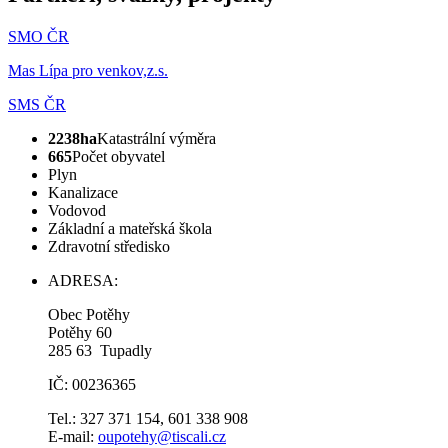
SMO ČR
Mas Lípa pro venkov,z.s.
SMS ČR
2238ha
Katastrální výměra
665
Počet obyvatel
Plyn
Kanalizace
Vodovod
Základní a mateřská škola
Zdravotní středisko
ADRESA:
Obec Potěhy
Potěhy 60
285 63 Tupadly
IČ: 00236365
Tel.: 327 371 154, 601 338 908
E-mail:
oupotehy@tiscali.cz