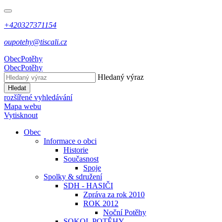
+420327371154
oupotehy@tiscali.cz
Obec
Potěhy
Obec
Potěhy
Hledaný výraz
Hledat
rozšířené vyhledávání
Mapa webu
Vytisknout
Obec
Informace o obci
Historie
Současnost
Spoje
Spolky & sdružení
SDH - HASIČI
Zpráva za rok 2010
ROK 2012
Noční Potěhy
SOKOL POTĚHY