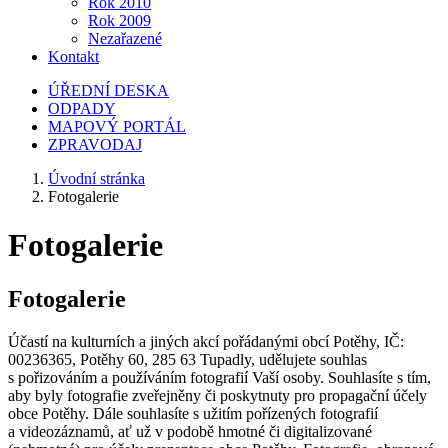
Rok 2010
Rok 2009
Nezařazené
Kontakt
ÚŘEDNÍ DESKA
ODPADY
MAPOVÝ PORTÁL
ZPRAVODAJ
Úvodní stránka
Fotogalerie
Fotogalerie
Fotogalerie
Účastí na kulturních a jiných akcí pořádanými obcí Potěhy, IČ:
00236365, Potěhy 60, 285 63 Tupadly, udělujete souhlas
s pořizováním a používáním fotografií Vaší osoby. Souhlasíte s tím,
aby byly fotografie zveřejněny či poskytnuty pro propagační účely
obce Potěhy. Dále souhlasíte s užitím pořízených fotografií
a videozáznamů, ať už v podobě hmotné či digitalizované