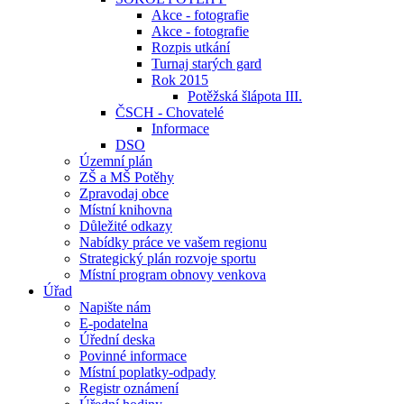
Akce - fotografie
Akce - fotografie
Rozpis utkání
Turnaj starých gard
Rok 2015
Potěžská šlápota III.
ČSCH - Chovatelé
Informace
DSO
Územní plán
ZŠ a MŠ Potěhy
Zpravodaj obce
Místní knihovna
Důležité odkazy
Nabídky práce ve vašem regionu
Strategický plán rozvoje sportu
Místní program obnovy venkova
Úřad
Napište nám
E-podatelna
Úřední deska
Povinné informace
Místní poplatky-odpady
Registr oznámení