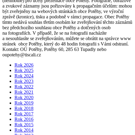
(nehmotné) pro účely prezentace obce Potěhy. Fotografie, obrazové
a zvukové záznamy jsou pořizovány k propagačním účelům: mohou
být zveřejněny na webových stránkách obce Potěhy, ve výroční
zprávě (kronice), tisku a podobně v rámci propagace. Obec Potěhy
tímto nedává souhlas třetím osobám ke zveřejňování těchto záznámů
bez předchozího souhlasu obce Potěhy a dotčených osob
na fotografiích. V případě, že se na fotografii nacházíte
a nesouhlasíte se zveřejňováním, můžete se obrátit na správce www
stránek obce Potěhy, který do 48 hodin fotografii s Vámi odstraní.
Kontakt: OÚ Potěhy, Potěhy 60, 285 63 Tupadly nebo
oupotehy@tiscali.cz
Rok 2026
Rok 2025
Rok 2024
Rok 2023
Rok 2022
Rok 2021
Rok 2020
Rok 2019
Rok 2018
Rok 2017
Rok 2016
Rok 2015
Rok 2014