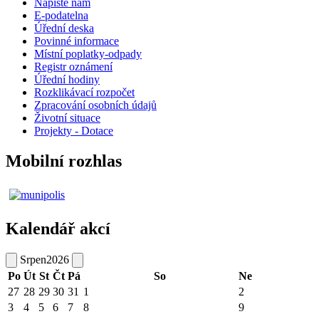
Napište nám
E-podatelna
Úřední deska
Povinné informace
Místní poplatky-odpady
Registr oznámení
Úřední hodiny
Rozklikávací rozpočet
Zpracování osobních údajů
Životní situace
Projekty - Dotace
Mobilní rozhlas
Kalendář akcí
Srpen
2026
Po
Út
St
Čt
Pá
So
Ne
27
28
29
30
31
1
2
3
4
5
6
7
8
9