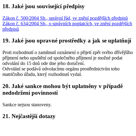
18. Jaké jsou související předpisy
Zákon č. 500/2004 Sb., správní řád, ve znění pozdějších předpisů
Zákon č. 634/2004 Sb., o správních poplatcích, ve znění pozdějších
předpisů
19. Jaké jsou opravné prostředky a jak se uplatňují
Proti rozhodnutí o zamítnutí oznámení o přijetí zpět svého dřívějšího
příjmení nebo upuštění od společného příjmení je možné podat
odvolání do 15 dnů ode dne jeho doručení.
Odvolání se podává odvolacímu orgánu prostřednictvím toho
matričního úřadu, který rozhodnutí vydal.
20. Jaké sankce mohou být uplatněny v případě
nedodržení povinností
Sankce nejsou stanoveny.
21. Nejčastější dotazy