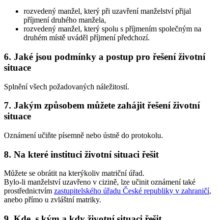
rozvedený manžel, který při uzavření manželství přijal
příjmení druhého manžela,
rozvedený manžel, který spolu s příjmením společným na
druhém místě uváděl příjmení předchozí.
6. Jaké jsou podmínky a postup pro řešení životní
situace
Splnění všech požadovaných náležitostí.
7. Jakým způsobem můžete zahájit řešení životní
situace
Oznámení učiňte písemně nebo ústně do protokolu.
8. Na které instituci životní situaci řešit
Můžete se obrátit na kterýkoliv matriční úřad.
Bylo-li manželství uzavřeno v cizině, lze učinit oznámení také
prostřednictvím
zastupitelského úřadu České republiky v zahraničí
,
anebo přímo u zvláštní matriky.
9. Kde, s kým a kdy životní situaci řešit