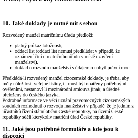
10. Jaké doklady je nutné mít s sebou
Rozvedený manžel matričnímu úřadu předloží:
platný průkaz totožnosti,
oddací list (oddací list nemusí předkládat v případě, že
oznámení činí u matričního úřadu v místě uzavření
manželství),
doklad o rozvodu manželství s údajem o nabytí právní moci.
Předkládá-li rozvedený manžel cizozemské doklady, je třeba, aby
měly náležitosti veřejné listiny, tj. musí být opatřeny potřebnými
ověřeními, nestanoví-li mezinárodní smlouva jinak, a úředně
přeloženy do českého jazyka.
Podrobné informace ve věci uznání pravomocných cizozemských
soudních rozhodnutí o rozvodu manželství v případě, že je jedním z
účastníků řízení státní občan České republiky, na území České
republiky sdělí kterýkoliv matriční úřad České republiky.
11. Jaké jsou potřebné formuláře a kde jsou k
dispozici