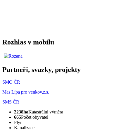
Rozhlas v mobilu
Partneři, svazky, projekty
SMO ČR
Mas Lípa pro venkov,z.s.
SMS ČR
2238ha
Katastrální výměra
665
Počet obyvatel
Plyn
Kanalizace