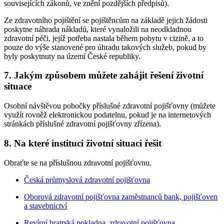
souvisejících zákonů, ve znění pozdějších předpisů).
Ze zdravotního pojištění se pojištěncům na základě jejich žádosti
poskytne náhrada nákladů, které vynaložili na neodkladnou
zdravotní péči, jejíž potřeba nastala během pobytu v cizině, a to
pouze do výše stanovené pro úhradu takových služeb, pokud by
byly poskytnuty na území České republiky.
7. Jakým způsobem můžete zahájit řešení životní
situace
Osobní návštěvou pobočky příslušné zdravotní pojišťovny (můžete
využít rovněž elektronickou podatelnu, pokud je na internetových
stránkách příslušné zdravotní pojišťovny zřízena).
8. Na které instituci životní situaci řešit
Obraťte se na příslušnou zdravotní pojišťovnu.
Česká průmyslová zdravotní pojišťovna
Oborová zdravotní pojišťovna zaměstnanců bank, pojišťoven
a stavebnictví
Revírní bratrská pokladna, zdravotní pojišťovna