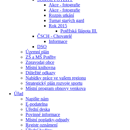
Akce - fotografie
Akce - fotografie
Rozpis utkání
Turnaj starých gard
Rok 2015
Potěžská šlápota III.
ČSCH - Chovatelé
Informace
DSO
Územní plán
ZŠ a MŠ Potěhy
Zpravodaj obce
Místní knihovna
Důležité odkazy
Nabídky práce ve vašem regionu
Strategický plán rozvoje sportu
Místní program obnovy venkova
Úřad
Napište nám
E-podatelna
Úřední deska
Povinné informace
Místní poplatky-odpady
Registr oznámení