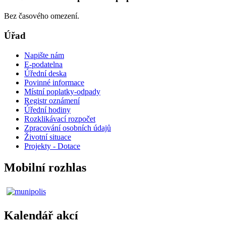
Bez časového omezení.
Úřad
Napište nám
E-podatelna
Úřední deska
Povinné informace
Místní poplatky-odpady
Registr oznámení
Úřední hodiny
Rozklikávací rozpočet
Zpracování osobních údajů
Životní situace
Projekty - Dotace
Mobilní rozhlas
Kalendář akcí