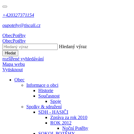
+420327371154
oupotehy@tiscali.cz
Obec
Potěhy
Obec
Potěhy
Hledaný výraz
Hledat
rozšířené vyhledávání
Mapa webu
Vytisknout
Obec
Informace o obci
Historie
Současnost
Spoje
Spolky & sdružení
SDH - HASIČI
Zpráva za rok 2010
ROK 2012
Noční Potěhy
SOKOL POTĚHY