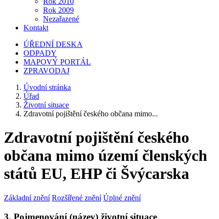
Rok 2010
Rok 2009
Nezařazené
Kontakt
ÚŘEDNÍ DESKA
ODPADY
MAPOVÝ PORTÁL
ZPRAVODAJ
Úvodní stránka
Úřad
Životní situace
Zdravotní pojištění českého občana mimo...
Zdravotní pojištění českého
občana mimo území členských
států EU, EHP či Švýcarska
Základní znění
Rozšířené znění
Úplné znění
3. Pojmenování (název) životní situace