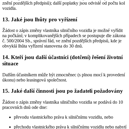
znění pozdějších předpisů); další poplatky jsou odvislé od počtu kol
vozidla.
13. Jaké jsou lhůty pro vyřízení
Žádost o zápis změny vlastníka silničního vozidla je možné vyřídit
na počkání; v komplikovanějších případech se postupuje dle zákona
č. 500/2004 Sb., správní řád, ve znění pozdějších předpisů, kde je
obvyklá lhůta vyřízení stanovena do 30 dnů.
14. Kteří jsou další účastníci (dotčení) řešení životní
situace
Dalším účastníkem může být zmocněnec (s plnou mocí k provedení
úkonu) nebo leasingová společnost.
15. Jaké další činnosti jsou po žadateli požadovány
Žádost o zápis změny vlastníka silničního vozidla se podává do 10
pracovních dnů ode dne:
převodu vlastnického práva k silničnímu vozidlu, nebo
přechodu vlastnického práva k silničnímu vozidlu nebo nabytí