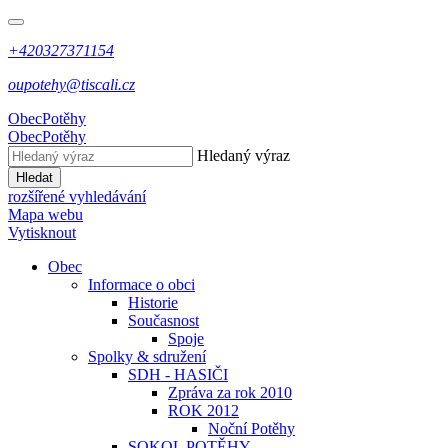
+420327371154
oupotehy@tiscali.cz
Obec
Potěhy
Obec
Potěhy
Hledaný výraz
Hledat
rozšířené vyhledávání
Mapa webu
Vytisknout
Obec
Informace o obci
Historie
Současnost
Spoje
Spolky & sdružení
SDH - HASIČI
Zpráva za rok 2010
ROK 2012
Noční Potěhy
SOKOL POTĚHY