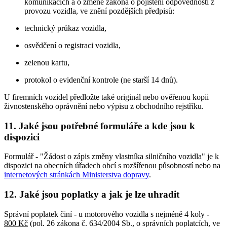
komunikacích a o změně zákona o pojištění odpovědnosti z
provozu vozidla, ve znění pozdějších předpisů:
technický průkaz vozidla,
osvědčení o registraci vozidla,
zelenou kartu,
protokol o evidenční kontrole (ne starší 14 dnů).
U firemních vozidel předložte také originál nebo ověřenou kopii
živnostenského oprávnění nebo výpisu z obchodního rejstříku.
11. Jaké jsou potřebné formuláře a kde jsou k
dispozici
Formulář - "Žádost o zápis změny vlastníka silničního vozidla" je k
dispozici na obecních úřadech obcí s rozšířenou působností nebo na
internetových stránkách Ministerstva dopravy
.
12. Jaké jsou poplatky a jak je lze uhradit
Správní poplatek činí - u motorového vozidla s nejméně 4 koly -
800 Kč
(pol. 26 zákona č. 634/2004 Sb., o správních poplatcích, ve