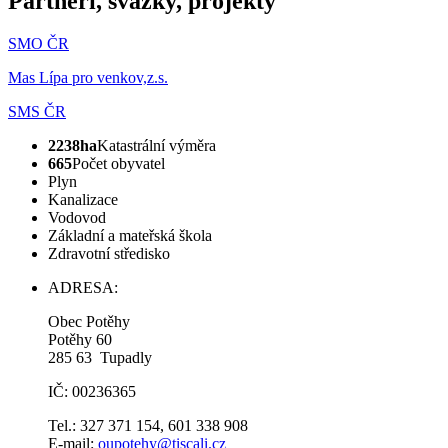
Partneři, svazky, projekty
SMO ČR
Mas Lípa pro venkov,z.s.
SMS ČR
2238ha
Katastrální výměra
665
Počet obyvatel
Plyn
Kanalizace
Vodovod
Základní a mateřská škola
Zdravotní středisko
ADRESA:
Obec Potěhy
Potěhy 60
285 63 Tupadly
IČ: 00236365
Tel.: 327 371 154, 601 338 908
E-mail:
oupotehy@tiscali.cz