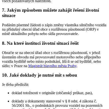
všech požadovaných náležitostí.
7. Jakým způsobem můžete zahájit řešení životní
situace
Podáním písemné žádosti o zápis změny vlastníka silničního vozidla
na příslušný obecní úřad obce s rozšířenou působností (ORP) v
místě aktuálního pobytu nebo sídla provozovatele.
8. Na které instituci životní situaci řešit
Obraťte se na obecní úřad obce s rozšířenou působností, v jehož
územním obvodu má provozovatel motorového nebo přípojného
vozidla bydliště nebo místo podnikání, liší-li se od bydliště, nebo
sídlo; v Praze na
Magistrát hlavního města Prahy
.
10. Jaké doklady je nutné mít s sebou
Je třeba předložit:
doklad totožnosti v originále (občanský průkaz, pas),
doklady a dokumenty stanovené v § 8 odst. 4 zákona č.
56/2001 Sb., o podmínkách provozu vozidel na pozemních