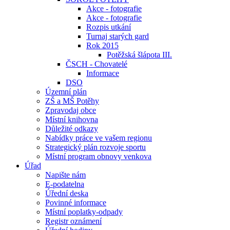
Akce - fotografie
Akce - fotografie
Rozpis utkání
Turnaj starých gard
Rok 2015
Potěžská šlápota III.
ČSCH - Chovatelé
Informace
DSO
Územní plán
ZŠ a MŠ Potěhy
Zpravodaj obce
Místní knihovna
Důležité odkazy
Nabídky práce ve vašem regionu
Strategický plán rozvoje sportu
Místní program obnovy venkova
Úřad
Napište nám
E-podatelna
Úřední deska
Povinné informace
Místní poplatky-odpady
Registr oznámení