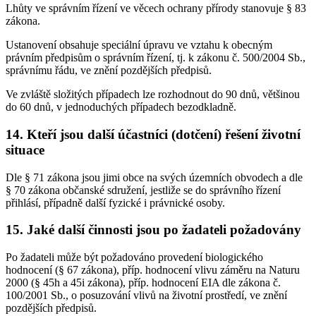
Lhůty ve správním řízení ve věcech ochrany přírody stanovuje § 83
zákona.
Ustanovení obsahuje speciální úpravu ve vztahu k obecným
právním předpisům o správním řízení, tj. k zákonu č. 500/2004 Sb.,
správnímu řádu, ve znění pozdějších předpisů.
Ve zvláště složitých případech lze rozhodnout do 90 dnů, většinou
do 60 dnů, v jednoduchých případech bezodkladně.
14. Kteří jsou další účastníci (dotčení) řešení životní
situace
Dle § 71 zákona jsou jimi obce na svých územních obvodech a dle
§ 70 zákona občanské sdružení, jestliže se do správního řízení
přihlásí, případně další fyzické i právnické osoby.
15. Jaké další činnosti jsou po žadateli požadovány
Po žadateli může být požadováno provedení biologického
hodnocení (§ 67 zákona), příp. hodnocení vlivu záměru na Naturu
2000 (§ 45h a 45i zákona), příp. hodnocení EIA dle zákona č.
100/2001 Sb., o posuzování vlivů na životní prostředí, ve znění
pozdějších předpisů.