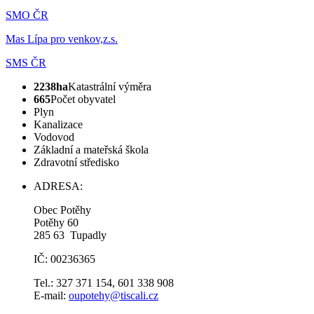
SMO ČR
Mas Lípa pro venkov,z.s.
SMS ČR
2238ha
Katastrální výměra
665
Počet obyvatel
Plyn
Kanalizace
Vodovod
Základní a mateřská škola
Zdravotní středisko
ADRESA:
Obec Potěhy
Potěhy 60
285 63 Tupadly
IČ: 00236365
Tel.: 327 371 154, 601 338 908
E-mail:
oupotehy@tiscali.cz