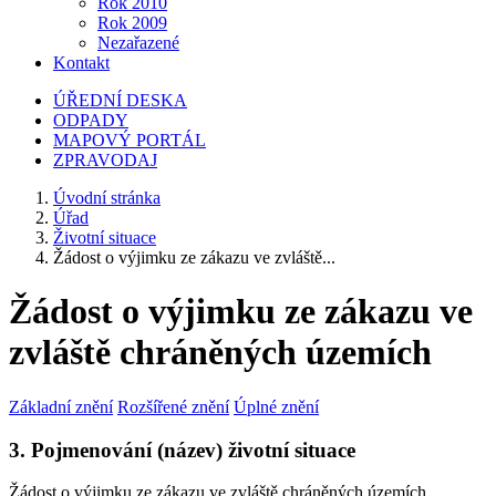
Rok 2010
Rok 2009
Nezařazené
Kontakt
ÚŘEDNÍ DESKA
ODPADY
MAPOVÝ PORTÁL
ZPRAVODAJ
Úvodní stránka
Úřad
Životní situace
Žádost o výjimku ze zákazu ve zvláště...
Žádost o výjimku ze zákazu ve
zvláště chráněných územích
Základní znění
Rozšířené znění
Úplné znění
3. Pojmenování (název) životní situace
Žádost o výjimku ze zákazu ve zvláště chráněných územích