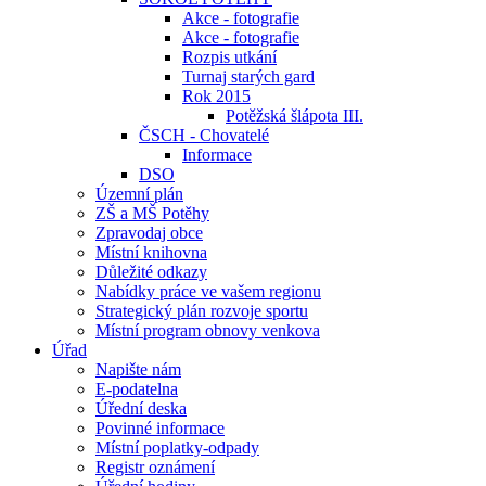
Akce - fotografie
Akce - fotografie
Rozpis utkání
Turnaj starých gard
Rok 2015
Potěžská šlápota III.
ČSCH - Chovatelé
Informace
DSO
Územní plán
ZŠ a MŠ Potěhy
Zpravodaj obce
Místní knihovna
Důležité odkazy
Nabídky práce ve vašem regionu
Strategický plán rozvoje sportu
Místní program obnovy venkova
Úřad
Napište nám
E-podatelna
Úřední deska
Povinné informace
Místní poplatky-odpady
Registr oznámení