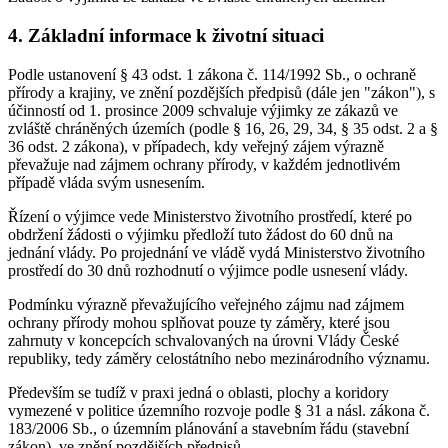
4. Základní informace k životní situaci
Podle ustanovení § 43 odst. 1 zákona č. 114/1992 Sb., o ochraně
přírody a krajiny, ve znění pozdějších předpisů (dále jen "zákon"), s
účinností od 1. prosince 2009 schvaluje výjimky ze zákazů ve
zvláště chráněných územích (podle § 16, 26, 29, 34, § 35 odst. 2 a §
36 odst. 2 zákona), v případech, kdy veřejný zájem výrazně
převažuje nad zájmem ochrany přírody, v každém jednotlivém
případě vláda svým usnesením.
Řízení o výjimce vede Ministerstvo životního prostředí, které po
obdržení žádosti o výjimku předloží tuto žádost do 60 dnů na
jednání vlády. Po projednání ve vládě vydá Ministerstvo životního
prostředí do 30 dnů rozhodnutí o výjimce podle usnesení vlády.
Podmínku výrazně převažujícího veřejného zájmu nad zájmem
ochrany přírody mohou splňovat pouze ty záměry, které jsou
zahrnuty v koncepcích schvalovaných na úrovni Vlády České
republiky, tedy záměry celostátního nebo mezinárodního významu.
Především se tudíž v praxi jedná o oblasti, plochy a koridory
vymezené v politice územního rozvoje podle § 31 a násl. zákona č.
183/2006 Sb., o územním plánování a stavebním řádu (stavební
zákon), ve znění pozdějších předpisů.