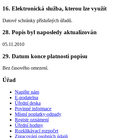
16. Elektronická služba, kterou lze využít
Datové schránky příslušných úřadů.
28. Popis byl naposledy aktualizován
05.11.2010
29. Datum konce platnosti popisu
Bez časového omezení.
Úřad
Napište nám
E-podatelna
Úřední deska
Povinné informace
Místní poplatky-odpady
Registr oznámení
Úřední hodiny
Rozklikávací rozpočet
Zpracování osobních údajů