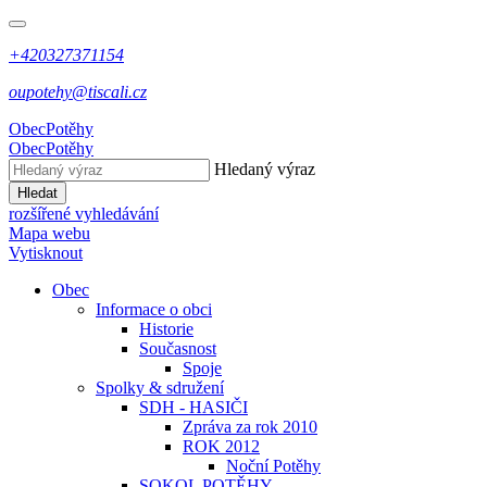
+420327371154
oupotehy@tiscali.cz
Obec
Potěhy
Obec
Potěhy
Hledaný výraz
Hledat
rozšířené vyhledávání
Mapa webu
Vytisknout
Obec
Informace o obci
Historie
Současnost
Spoje
Spolky & sdružení
SDH - HASIČI
Zpráva za rok 2010
ROK 2012
Noční Potěhy
SOKOL POTĚHY