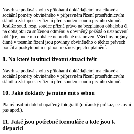
Návrh se podává spolu s přílohami dokládajícími majetkové a
sociální poměry obviněného v přípravném řízení prostřednictvím
státního zástupce a v řízení před soudem soudu prvního stupně.
Jestliže soud, resp. soudce přizná právo na bezplatnou obhajobu či
na obhajobu za sníženou odměnu a obviněný požádá o ustanovení
obhájce, bude mu obhájce neprodleně ustanoven. Všechny orgány
činné v trestním řízení jsou povinny obviněného o těchto právech
poučit a poskytnout mu plnou možnost jejich uplatnění.
8. Na které instituci životní situaci řešit
Návrh se podává spolu s přílohami dokládajícími majetkové a
sociální poměry obviněného v přípravném řízení prostřednictvím
státního zástupce a v řízení před soudem soudu prvního stupně.
10. Jaké doklady je nutné mít s sebou
Platný osobní doklad opatřený fotografií (občanský průkaz, cestovní
pas apod.).
11. Jaké jsou potřebné formuláře a kde jsou k
dispozici