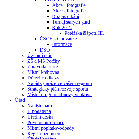
Akce - fotografie
Akce - fotografie
Rozpis utkání
Turnaj starých gard
Rok 2015
Potěžská šlápota III.
ČSCH - Chovatelé
Informace
DSO
Územní plán
ZŠ a MŠ Potěhy
Zpravodaj obce
Místní knihovna
Důležité odkazy
Nabídky práce ve vašem regionu
Strategický plán rozvoje sportu
Místní program obnovy venkova
Úřad
Napište nám
E-podatelna
Úřední deska
Povinné informace
Místní poplatky-odpady
Registr oznámení