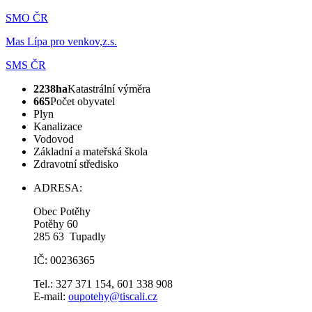
SMO ČR
Mas Lípa pro venkov,z.s.
SMS ČR
2238ha
Katastrální výměra
665
Počet obyvatel
Plyn
Kanalizace
Vodovod
Základní a mateřská škola
Zdravotní středisko
ADRESA:
Obec Potěhy
Potěhy 60
285 63 Tupadly
IČ: 00236365
Tel.: 327 371 154, 601 338 908
E-mail:
oupotehy@tiscali.cz