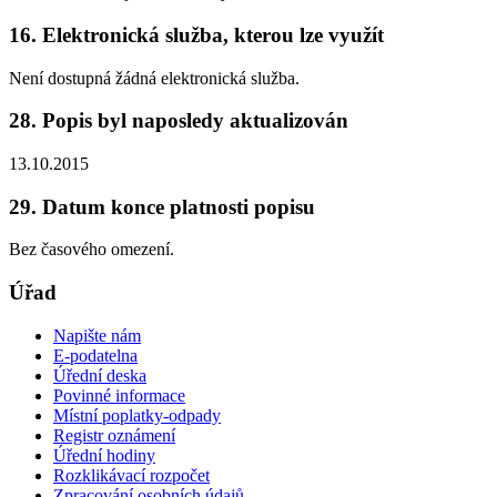
16. Elektronická služba, kterou lze využít
Není dostupná žádná elektronická služba.
28. Popis byl naposledy aktualizován
13.10.2015
29. Datum konce platnosti popisu
Bez časového omezení.
Úřad
Napište nám
E-podatelna
Úřední deska
Povinné informace
Místní poplatky-odpady
Registr oznámení
Úřední hodiny
Rozklikávací rozpočet
Zpracování osobních údajů