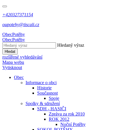
+420327371154
oupotehy@tiscali.cz
Obec
Potěhy
Obec
Potěhy
Hledaný výraz
Hledat
rozšířené vyhledávání
Mapa webu
Vytisknout
Obec
Informace o obci
Historie
Současnost
Spoje
Spolky & sdružení
SDH - HASIČI
Zpráva za rok 2010
ROK 2012
Noční Potěhy
SOKOL POTĚHY