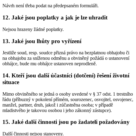
Návrh není třeba podat na předepsaném formuláři.
12. Jaké jsou poplatky a jak je lze uhradit
Nejsou hrazeny žádné poplatky.
13. Jaké jsou lhůty pro vyřízení
Jestliže soud, resp. soudce přizná právo na bezplatnou obhajobu či
na obhajobu za sníženou odměnu a obviněný požádá o ustanovení
obhájce, bude mu obhájce ustanoven neprodleně.
14. Kteří jsou další účastníci (dotčení) řešení životní
situace
Mimo obviněného se jedná o osoby uvedené v § 37 odst. 1 trestního
řádu (příbuzný v pokolení přímém, sourozenec, osvojitel, osvojenec,
manžel, partner, druh, jakož i zúčastněna osoba; v případě
mladistvého je takovou osobou i jeho zákonný zástupce).
15. Jaké další činnosti jsou po žadateli požadovány
Další činnosti nejsou stanoveny.