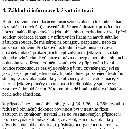
4. Základní informace k životní situaci
Bude-li obviněnému doručeno usnesení o zahájení trestního stíhání
(tzv. sdělení obvinění) a osvědčí-li, že nemá dostatek prostředků na
hrazení nákladů spojených s jeho obhajobou, rozhodne v řízení před
soudem předseda senátu a v přípravném řízení na návrh státního
zástupce soudce, že má nárok na obhajobu bezplatnou nebo za
sníženou odměnu. Pro takové rozhodnutí však musí existovat
dostatek důkazů prokazujících nepříznivou majetkovou a sociální
situaci obviněného. Byť může o právu na bezplatnou obhajobu nebo
obhajobu za sníženou odměnu soud nebo v přípravném řízení
soudce rozhodnout i bez výslovného návrhu obviněného, jeví se
jako jistější, pokud je tento návrh podán hned po zahájení trestního
stíhání, resp. v okamžiku, kdy se obviněný dostane do situace, že
jeho majetkové poměry mu nedovolí hradit náklady spojené se
zastupováním obhájcem. V tomto případě hradí náklady obhajoby
zcela nebo zčásti stát.
V případech tzv. nutné obhajoby (viz. § 36, § 36a a § 36b trestního
řádu) má obviněný dokonce povinnost být v trestním řízení
zastupován obhájcem (nevzdá-li se ho ve stanovených případech),
proto nevyužije-li práva si obhájce zvolit, je mu po dobu, kdy
důvody nutné obhajoby trvají, příslušným orgánem ustanoven z