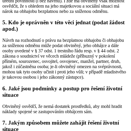
úřední povinnosti (i bez návrhu). I zde má obviněný však možnost
osvědčit, že s ohledem na jeho majetkovou a sociální situaci má
nárok na obhajobu bezplatnou nebo za sníženou odměnu.
5. Kdo je oprávněn v této věci jednat (podat žádost
apod.)
Návrh na rozhodnutí o právu na bezplatnou obhajobu či obhajobu
za sníženou odměnu může podat obviněný, jeho obhájce a dále
osoby uvedené v § 37 odst. 1 trestního řádu resp. v § 44 odst. 2
zákona o soudnictví ve věcech mládeže (příbuzný v pokolení
přímém, sourozenec, osvojitel, osvojenec, manžel, partner, druh,
jakož i zúčastněna osoba; je-li obviněný omezen na svéprávnosti,
mohou tak tyto osoby učinit i proti jeho vůli; v případě mladistvého
je takovou osobou i jeho zákonný zástupce).
6. Jaké jsou podmínky a postup pro řešení životní
situace
Obviněný osvědčí, že nemá dostatek prostředků, aby mohl hradit
náklady spojené se zastupováním obhájcem sám.
7. Jakým způsobem můžete zahájit řešení životní
situace