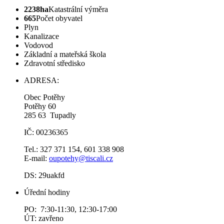
2238ha
Katastrální výměra
665
Počet obyvatel
Plyn
Kanalizace
Vodovod
Základní a mateřská škola
Zdravotní středisko
ADRESA:
Obec Potěhy
Potěhy 60
285 63 Tupadly
IČ: 00236365
Tel.: 327 371 154, 601 338 908
E-mail:
oupotehy@tiscali.cz
DS: 29uakfd
Úřední hodiny
PO: 7:30-11:30, 12:30-17:00
ÚT: zavřeno