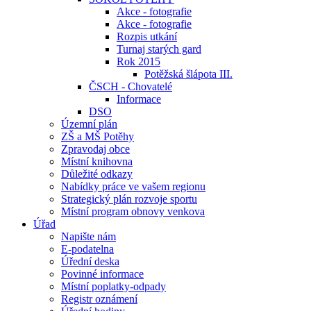
Akce - fotografie
Akce - fotografie
Rozpis utkání
Turnaj starých gard
Rok 2015
Potěžská šlápota III.
ČSCH - Chovatelé
Informace
DSO
Územní plán
ZŠ a MŠ Potěhy
Zpravodaj obce
Místní knihovna
Důležité odkazy
Nabídky práce ve vašem regionu
Strategický plán rozvoje sportu
Místní program obnovy venkova
Úřad
Napište nám
E-podatelna
Úřední deska
Povinné informace
Místní poplatky-odpady
Registr oznámení