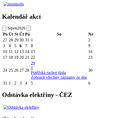
Kalendář akcí
Srpen
2026
Po
Út
St
Čt
Pá
So
Ne
27
28
29
30
31
1
2
3
4
5
6
7
8
9
10
11
12
13
14
15
16
17
18
19
20
21
22
23
29
1
24
25
26
27
28
30
Potěžská rachot jízda
Zobrazit všechny záznamy ze dne
31
1
2
3
4
5
6
Odstávka elektřiny - ČEZ