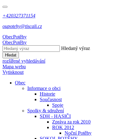
+420327371154
oupotehy@tiscali.cz
Obec
Potěhy
Obec
Potěhy
Hledaný výraz
Hledat
rozšířené vyhledávání
Mapa webu
Vytisknout
Obec
Informace o obci
Historie
Současnost
Spoje
Spolky & sdružení
SDH - HASIČI
Zpráva za rok 2010
ROK 2012
Noční Potěhy
SOKOL POTĚHY