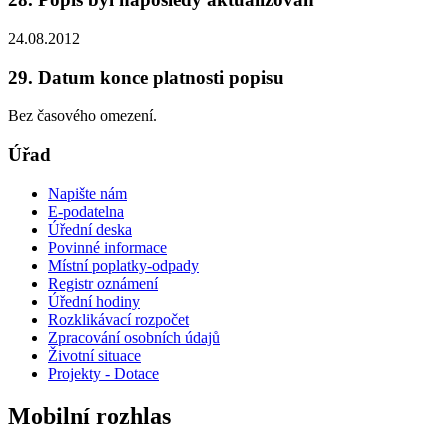
24.08.2012
29. Datum konce platnosti popisu
Bez časového omezení.
Úřad
Napište nám
E-podatelna
Úřední deska
Povinné informace
Místní poplatky-odpady
Registr oznámení
Úřední hodiny
Rozklikávací rozpočet
Zpracování osobních údajů
Životní situace
Projekty - Dotace
Mobilní rozhlas