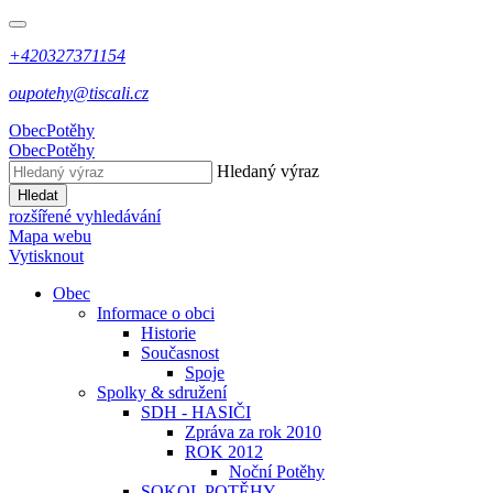
+420327371154
oupotehy@tiscali.cz
Obec
Potěhy
Obec
Potěhy
Hledaný výraz
Hledat
rozšířené vyhledávání
Mapa webu
Vytisknout
Obec
Informace o obci
Historie
Současnost
Spoje
Spolky & sdružení
SDH - HASIČI
Zpráva za rok 2010
ROK 2012
Noční Potěhy
SOKOL POTĚHY