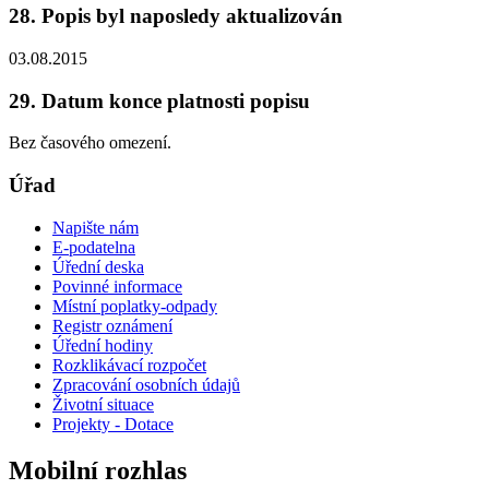
28. Popis byl naposledy aktualizován
03.08.2015
29. Datum konce platnosti popisu
Bez časového omezení.
Úřad
Napište nám
E-podatelna
Úřední deska
Povinné informace
Místní poplatky-odpady
Registr oznámení
Úřední hodiny
Rozklikávací rozpočet
Zpracování osobních údajů
Životní situace
Projekty - Dotace
Mobilní rozhlas