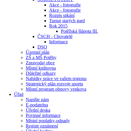
Akce - fotografie
Akce - fotografie
Rozpis utkání
Turnaj starých gard
Rok 2015
Potěžská šlápota III.
ČSCH - Chovatelé
Informace
DSO
Územní plán
ZŠ a MŠ Potěhy
Zpravodaj obce
Místní knihovna
Důležité odkazy
Nabídky práce ve vašem regionu
Strategický plán rozvoje sportu
Místní program obnovy venkova
Úřad
Napište nám
E-podatelna
Úřední deska
Povinné informace
Místní poplatky-odpady
Registr oznámení