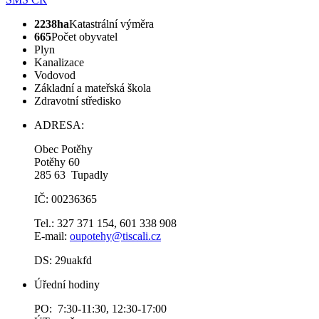
2238ha
Katastrální výměra
665
Počet obyvatel
Plyn
Kanalizace
Vodovod
Základní a mateřská škola
Zdravotní středisko
ADRESA:
Obec Potěhy
Potěhy 60
285 63 Tupadly
IČ: 00236365
Tel.: 327 371 154, 601 338 908
E-mail:
oupotehy@tiscali.cz
DS: 29uakfd
Úřední hodiny
PO: 7:30-11:30, 12:30-17:00