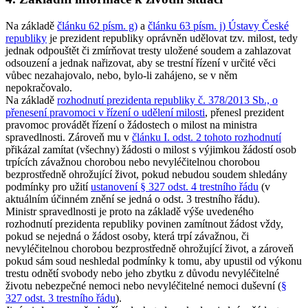
Na základě
článku 62 písm. g)
a
článku 63 písm. j) Ústavy České
republiky
je prezident republiky oprávněn udělovat tzv. milost, tedy
jednak odpouštět či zmírňovat tresty uložené soudem a zahlazovat
odsouzení a jednak nařizovat, aby se trestní řízení v určité věci
vůbec nezahajovalo, nebo, bylo-li zahájeno, se v něm
nepokračovalo.
Na základě
rozhodnutí prezidenta republiky č. 378/2013 Sb., o
přenesení pravomoci v řízení o udělení milosti
, přenesl prezident
pravomoc provádět řízení o žádostech o milost na ministra
spravedlnosti. Zároveň mu v
článku I. odst. 2 tohoto rozhodnutí
přikázal zamítat (všechny) žádosti o milost s výjimkou žádostí osob
trpících závažnou chorobou nebo nevyléčitelnou chorobou
bezprostředně ohrožující život, pokud nebudou soudem shledány
podmínky pro užití
ustanovení § 327 odst. 4 trestního řádu
(v
aktuálním účinném znění se jedná o odst. 3 trestního řádu).
Ministr spravedlnosti je proto na základě výše uvedeného
rozhodnutí prezidenta republiky povinen zamítnout žádost vždy,
pokud se nejedná o žádost osoby, která trpí závažnou, či
nevyléčitelnou chorobou bezprostředně ohrožující život, a zároveň
pokud sám soud neshledal podmínky k tomu, aby upustil od výkonu
trestu odnětí svobody nebo jeho zbytku z důvodu nevyléčitelné
životu nebezpečné nemoci nebo nevyléčitelné nemoci duševní (
§
327 odst. 3 trestního řádu
).