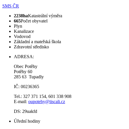
SMS ČR
2238ha
Katastrální výměra
665
Počet obyvatel
Plyn
Kanalizace
Vodovod
Základní a mateřská škola
Zdravotní středisko
ADRESA:
Obec Potěhy
Potěhy 60
285 63 Tupadly
IČ: 00236365
Tel.: 327 371 154, 601 338 908
E-mail:
oupotehy@tiscali.cz
DS: 29uakfd
Úřední hodiny