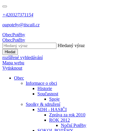
+420327371154
oupotehy@tiscali.cz
Obec
Potěhy
Obec
Potěhy
Hledaný výraz
Hledat
rozšířené vyhledávání
Mapa webu
Vytisknout
Obec
Informace o obci
Historie
Současnost
Spoje
Spolky & sdružení
SDH - HASIČI
Zpráva za rok 2010
ROK 2012
Noční Potěhy
SOKOL POTĚHY