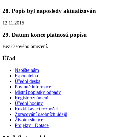
28. Popis byl naposledy aktualizován
12.11.2015
29. Datum konce platnosti popisu
Bez časového omezení.
Úřad
Napište nám
E-podatelna
Úřední deska
Povinné informace
Místní poplatky-odpady
Registr oznámení
Úřední hodiny
Rozklikávací rozpočet
Zpracování osobních údajů
Životní situace
Projekty - Dotace