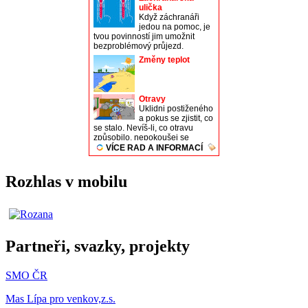
Rozhlas v mobilu
Partneři, svazky, projekty
SMO ČR
Mas Lípa pro venkov,z.s.