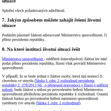
situace
Splnění všech požadovaných náležitostí.
7. Jakým způsobem můžete zahájit řešení životní
situace
Podáním písemné žádosti adresované Ministerstvu spravedlnosti, či
přímo prezidentu republiky.
8. Na které instituci životní situaci řešit
Ministerstvo spravedlnosti
- oddělení ústavněprávní; žádost lze také
podat přímo prezidentu republiky, řízení však provádí Ministerstvo
spravedlnosti.
V případě, že se bude jednat o žádost osoby, která trpí nemocí či
chorobou ve smyslu
článku I. odst. 2 rozhodnutí prezidenta
republiky č. 378/2013 Sb., o přenesení pravomoci v řízení o udělení
milosti
, bude žádost o milost po provedeném šetření Ministerstva
spravedlnosti předložena prezidentu republiky k rozhodnutí. Ostatní
žádosti budou po provedeném šetření ministrem spravedlnosti
zamítnuty (ve smyslu
článku I. odst. 1 rozhodnutí
).