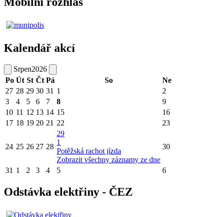
Mobilní rozhlas
Kalendář akcí
Srpen
2026
Po
Út
St
Čt
Pá
So
Ne
27
28
29
30
31
1
2
3
4
5
6
7
8
9
10
11
12
13
14
15
16
17
18
19
20
21
22
23
29
1
24
25
26
27
28
30
Potěžská rachot jízda
Zobrazit všechny záznamy ze dne
31
1
2
3
4
5
6
Odstávka elektřiny - ČEZ