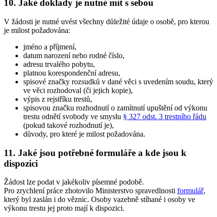
10. Jaké doklady je nutné mít s sebou
V žádosti je nutné uvést všechny důležité údaje o osobě, pro kterou
je milost požadována:
jméno a příjmení,
datum narození nebo rodné číslo,
adresu trvalého pobytu,
platnou korespondenční adresu,
spisové značky rozsudků v dané věci s uvedením soudu, který
ve věci rozhodoval (či jejich kopie),
výpis z rejstříku trestů,
spisovou značku rozhodnutí o zamítnutí upuštění od výkonu
trestu odnětí svobody ve smyslu
§ 327 odst. 3 trestního řádu
(pokud takové rozhodnutí je),
důvody, pro které je milost požadována.
11. Jaké jsou potřebné formuláře a kde jsou k
dispozici
Žádost lze podat v jakékoliv písemné podobě.
Pro zrychlení práce zhotovilo Ministerstvo spravedlnosti
formulář
,
který byl zaslán i do věznic. Osoby vazebně stíhané i osoby ve
výkonu trestu jej proto mají k dispozici.