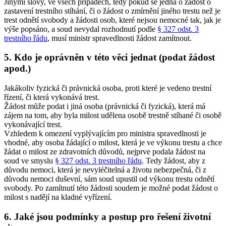
Jinými slovy, ve všech případech, tedy pokud se jedná o žádost o
zastavení trestního stíhání, či o žádost o zmírnění jiného trestu než je
trest odnětí svobody a žádosti osob, které nejsou nemocné tak, jak je
výše popsáno, a soud nevydal rozhodnutí podle
§ 327 odst. 3
trestního řádu
, musí ministr spravedlnosti žádost zamítnout.
5. Kdo je oprávněn v této věci jednat (podat žádost
apod.)
Jakákoliv fyzická či právnická osoba, proti které je vedeno trestní
řízení, či která vykonává trest.
Žádost může podat i jiná osoba (právnická či fyzická), která má
zájem na tom, aby byla milost udělena osobě trestně stíhané či osobě
vykonávající trest.
Vzhledem k omezení vyplývajícím pro ministra spravedlnosti je
vhodné, aby osoba žádající o milost, která je ve výkonu trestu a chce
žádat o milost ze zdravotních důvodů, nejprve podala žádost na
soud ve smyslu
§ 327 odst. 3 trestního řádu
. Tedy žádost, aby z
důvodu nemoci, která je nevyléčitelná a životu nebezpečná, či z
důvodu nemoci duševní, sám soud upustil od výkonu trestu odnětí
svobody. Po zamítnutí této žádosti soudem je možné podat žádost o
milost s nadějí na kladné vyřízení.
6. Jaké jsou podmínky a postup pro řešení životní