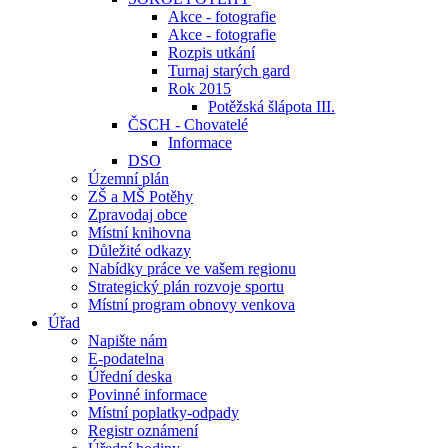
Akce - fotografie
Akce - fotografie
Rozpis utkání
Turnaj starých gard
Rok 2015
Potěžská šlápota III.
ČSCH - Chovatelé
Informace
DSO
Územní plán
ZŠ a MŠ Potěhy
Zpravodaj obce
Místní knihovna
Důležité odkazy
Nabídky práce ve vašem regionu
Strategický plán rozvoje sportu
Místní program obnovy venkova
Úřad
Napište nám
E-podatelna
Úřední deska
Povinné informace
Místní poplatky-odpady
Registr oznámení