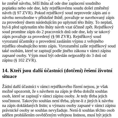
ke změně návrhu, běží lhůta až ode dne zaplacení soudního
poplatku nebo ode dne, kdy rejstříkovému soudu došel změněný
návrh (§ 97 ZVR). Pokud rejstříkový soud neprovede zápis ani o
návrhu nerozhodne v příslušné lhůtě, považuje se navrhovaný zápis
za provedený dnem následujícím po uplynutí této lhůty. To neplatí,
byl-li před uplynutím této lhůty návrh vzat účinně zpět. Rejstříkový
soud promítne zápis do 2 pracovních dnů ode dne, kdy se takový
zápis považuje za provedený (§ 98 ZVR). Rejstříkový soud
vyrozumí účastníky o provedení zasláním výpisu z veřejného
rejstříku obsahujícího tento zápis. Vyrozumění zašle rejstříkový soud
také osobám, které se zapisují podle jiného zákona v rámci zápisu
zapsané osoby. Výpis musí být odeslán nejpozději do 3 dnů od
zápisu (§ 102 ZVR).
14. Kteří jsou další účastníci (dotčení) řešení životní
situace
Žádní další účastníci v rámci rejstříkového řízení nejsou, je však
možné upozornit, že s návrhem na zápis je třeba doložit souhlas
osob, které se zapisují v rámci zápisu osoby. Je tedy třeba jejich
součinnost. Takovýto souhlas není třeba, plyne-li z jiných k návrhu
na zápis dokládaných listin; u výmazu osoby zapsané v rámci zápisu
právnické osoby se souhlas nevyžaduje. Není-li souhlas těchto osob
udělen prohlášením osvědčeným veřejnou listinou, musí být jejich