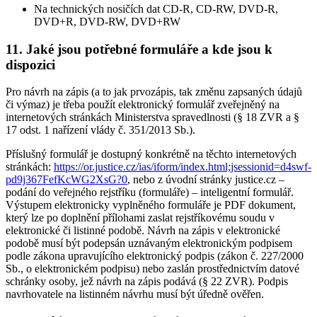
Na technických nosičích dat CD-R, CD-RW, DVD-R,
DVD+R, DVD-RW, DVD+RW
11. Jaké jsou potřebné formuláře a kde jsou k
dispozici
Pro návrh na zápis (a to jak prvozápis, tak změnu zapsaných údajů
či výmaz) je třeba použít elektronický formulář zveřejněný na
internetových stránkách Ministerstva spravedlnosti (§ 18 ZVR a §
17 odst. 1 nařízení vlády č. 351/2013 Sb.).
Příslušný formulář je dostupný konkrétně na těchto internetových
stránkách:
https://or.justice.cz/ias/iform/index.html;jsessionid=d4swf-
pd9j367FefKcWG2XsG?0
, nebo z úvodní stránky justice.cz –
podání do veřejného rejstříku (formuláře) – inteligentní formulář.
Výstupem elektronicky vyplněného formuláře je PDF dokument,
který lze po doplnění přílohami zaslat rejstříkovému soudu v
elektronické či listinné podobě. Návrh na zápis v elektronické
podobě musí být podepsán uznávaným elektronickým podpisem
podle zákona upravujícího elektronický podpis (zákon č. 227/2000
Sb., o elektronickém podpisu) nebo zaslán prostřednictvím datové
schránky osoby, jež návrh na zápis podává (§ 22 ZVR). Podpis
navrhovatele na listinném návrhu musí být úředně ověřen.