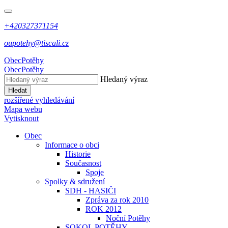
+420327371154
oupotehy@tiscali.cz
Obec
Potěhy
Obec
Potěhy
Hledaný výraz
Hledat
rozšířené vyhledávání
Mapa webu
Vytisknout
Obec
Informace o obci
Historie
Současnost
Spoje
Spolky & sdružení
SDH - HASIČI
Zpráva za rok 2010
ROK 2012
Noční Potěhy
SOKOL POTĚHY