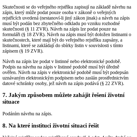
Skutečnosti se do veřejného rejstříku zapisují na základě návrhu na
zápis, který může podat pouze osoba v zákoně o veřejných
rejstřících uvedená (nestanoví-li jiný zákon jinak) a návrh na zápis
musí být podán bez zbytečného odkladu po vzniku rozhodné
skutečnosti (§ 11 ZVR). Návrh na zápis lze podat pouze na
formuláři (§ 18 ZVR). Návrh na zápis musí být doložen listinami o
skutečnostech, které mají být do veřejného rejstříku zapsány, a
listinami, které se zakládají do sbírky listin v souvislosti s tímto
zápisem (§ 19 ZVR).
Návrh na zápis lze podat v listinné nebo elektronické podobě.
Podpis na návrhu na zápis v listinné podobě musí být úředně
ověřen. Návrh na zápis v elektronické podobě musí být podepsán
uznávaným elektronickým podpisem nebo zaslán prostřednictvím
datové schránky osoby, jež návrh na zápis podává (§ 22 ZVR).
7. Jakým způsobem můžete zahájit řešení životní
situace
Podáním návrhu na zápis.
8. Na které instituci životní situaci řešit