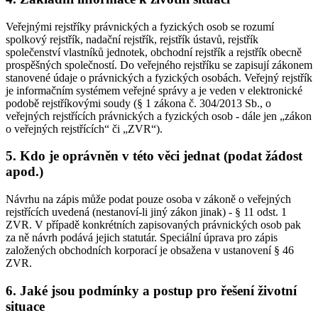
Veřejnými rejstříky právnických a fyzických osob se rozumí
spolkový rejstřík, nadační rejstřík, rejstřík ústavů, rejstřík
společenství vlastníků jednotek, obchodní rejstřík a rejstřík obecně
prospěšných společností. Do veřejného rejstříku se zapisují zákonem
stanovené údaje o právnických a fyzických osobách. Veřejný rejstřík
je informačním systémem veřejné správy a je veden v elektronické
podobě rejstříkovými soudy (§ 1 zákona č. 304/2013 Sb., o
veřejných rejstřících právnických a fyzických osob - dále jen „zákon
o veřejných rejstřících“ či „ZVR“).
5. Kdo je oprávněn v této věci jednat (podat žádost
apod.)
Návrhu na zápis může podat pouze osoba v zákoně o veřejných
rejstřících uvedená (nestanoví-li jiný zákon jinak) - § 11 odst. 1
ZVR. V případě konkrétních zapisovaných právnických osob pak
za ně návrh podává jejich statutár. Speciální úprava pro zápis
založených obchodních korporací je obsažena v ustanovení § 46
ZVR.
6. Jaké jsou podmínky a postup pro řešení životní
situace