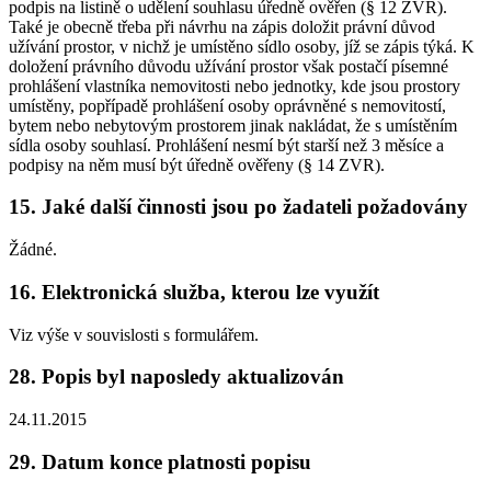
podpis na listině o udělení souhlasu úředně ověřen (§ 12 ZVR).
Také je obecně třeba při návrhu na zápis doložit právní důvod
užívání prostor, v nichž je umístěno sídlo osoby, jíž se zápis týká. K
doložení právního důvodu užívání prostor však postačí písemné
prohlášení vlastníka nemovitosti nebo jednotky, kde jsou prostory
umístěny, popřípadě prohlášení osoby oprávněné s nemovitostí,
bytem nebo nebytovým prostorem jinak nakládat, že s umístěním
sídla osoby souhlasí. Prohlášení nesmí být starší než 3 měsíce a
podpisy na něm musí být úředně ověřeny (§ 14 ZVR).
15. Jaké další činnosti jsou po žadateli požadovány
Žádné.
16. Elektronická služba, kterou lze využít
Viz výše v souvislosti s formulářem.
28. Popis byl naposledy aktualizován
24.11.2015
29. Datum konce platnosti popisu