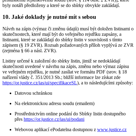
byly notáři předloženy a které se do sbírky obvykle zakládají.
10. Jaké doklady je nutné mít s sebou
Návrh na zápis (výmaz či změnu údajů) musí být doložen listinami o
skutečnostech, které mají být do veřejného rejstříku zapsány, a
listinami, které se zakládají do sbírky listin v souvislosti s tímto
zápisem (§ 19 ZVR). Rozsah požadovaných příloh vyplývá ze ZVR
(zejména § 66 a násl. ZVR).
Listiny určené k založení do sbírky listin, jimiž se nedokládají
skutečnosti uvedené v návrhu na zápis, změnu nebo výmaz zápisu
ve veřejném rejstříku, je nutné zasílat ve formátu PDF (srov. § 18
nařízení vlády č. 351/2013 Sb.; bližší informace lze získat zde
https://or.justice.cz/ias/ui/specifikaceSL
), a to následujícími způsoby:
Datovou schránkou
Na elektronickou adresu soudu (emailem)
Prostřednictvím online podání do Sbírky listin dostupného
přes
https://or.justice.cz/ias/ui/podani
Webovou aplikací ePodatelna dostupnou z
www.justice.cz