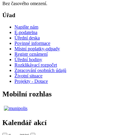
Bez časového omezení.
Úřad
Napište nám
E-podatelna
Úřední deska
Povinné informace
Místní poplatky-odpady
Registr oznámení
Úřední hodiny
Rozklikávací rozpočet
Zpracování osobních údajů
Životní situace
Projekty - Dotace
Mobilní rozhlas
Kalendář akcí