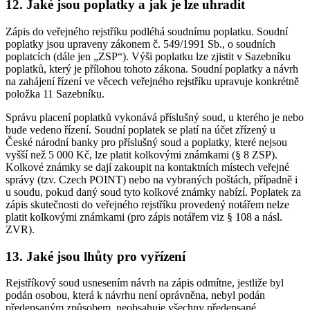
12. Jaké jsou poplatky a jak je lze uhradit
Zápis do veřejného rejstříku podléhá soudnímu poplatku. Soudní
poplatky jsou upraveny zákonem č. 549/1991 Sb., o soudních
poplatcích (dále jen „ZSP“). Výši poplatku lze zjistit v Sazebníku
poplatků, který je přílohou tohoto zákona. Soudní poplatky a návrh
na zahájení řízení ve věcech veřejného rejstříku upravuje konkrétně
položka 11 Sazebníku.
Správu placení poplatků vykonává příslušný soud, u kterého je nebo
bude vedeno řízení. Soudní poplatek se platí na účet zřízený u
České národní banky pro příslušný soud a poplatky, které nejsou
vyšší než 5 000 Kč, lze platit kolkovými známkami (§ 8 ZSP).
Kolkové známky se dají zakoupit na kontaktních místech veřejné
správy (tzv. Czech POINT) nebo na vybraných poštách, případně i
u soudu, pokud daný soud tyto kolkové známky nabízí. Poplatek za
zápis skutečnosti do veřejného rejstříku provedený notářem nelze
platit kolkovými známkami (pro zápis notářem viz § 108 a násl.
ZVR).
13. Jaké jsou lhůty pro vyřízení
Rejstříkový soud usnesením návrh na zápis odmítne, jestliže byl
podán osobou, která k návrhu není oprávněna, nebyl podán
předepsaným způsobem, neobsahuje všechny předepsané