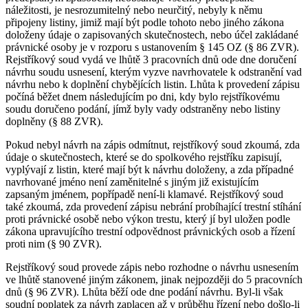
náležitosti, je nesrozumitelný nebo neurčitý, nebyly k němu
připojeny listiny, jimiž mají být podle tohoto nebo jiného zákona
doloženy údaje o zapisovaných skutečnostech, nebo účel zakládané
právnické osoby je v rozporu s ustanovením § 145 OZ (§ 86 ZVR).
Rejstříkový soud vydá ve lhůtě 3 pracovních dnů ode dne doručení
návrhu soudu usnesení, kterým vyzve navrhovatele k odstranění vad
návrhu nebo k doplnění chybějících listin. Lhůta k provedení zápisu
počíná běžet dnem následujícím po dni, kdy bylo rejstříkovému
soudu doručeno podání, jímž byly vady odstraněny nebo listiny
doplněny (§ 88 ZVR).
Pokud nebyl návrh na zápis odmítnut, rejstříkový soud zkoumá, zda
údaje o skutečnostech, které se do spolkového rejstříku zapisují,
vyplývají z listin, které mají být k návrhu doloženy, a zda případné
navrhované jméno není zaměnitelné s jiným již existujícím
zapsaným jménem, popřípadě není-li klamavé. Rejstříkový soud
také zkoumá, zda provedení zápisu nebrání probíhající trestní stíhání
proti právnické osobě nebo výkon trestu, který jí byl uložen podle
zákona upravujícího trestní odpovědnost právnických osob a řízení
proti nim (§ 90 ZVR).
Rejstříkový soud provede zápis nebo rozhodne o návrhu usnesením
ve lhůtě stanovené jiným zákonem, jinak nejpozději do 5 pracovních
dnů (§ 96 ZVR). Lhůta běží ode dne podání návrhu. Byl-li však
soudní poplatek za návrh zaplacen až v průběhu řízení nebo došlo-li