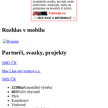
Rozhlas v mobilu
Partneři, svazky, projekty
SMO ČR
Mas Lípa pro venkov,z.s.
SMS ČR
2238ha
Katastrální výměra
665
Počet obyvatel
Plyn
Kanalizace
Vodovod