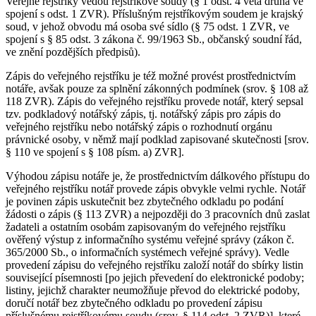
Veřejné rejstříky vedou rejstříkové soudy (§ 1 odst. 4 věta druhá ve
spojení s odst. 1 ZVR). Příslušným rejstříkovým soudem je krajský
soud, v jehož obvodu má osoba své sídlo (§ 75 odst. 1 ZVR, ve
spojení s § 85 odst. 3 zákona č. 99/1963 Sb., občanský soudní řád,
ve znění pozdějších předpisů).
Zápis do veřejného rejstříku je též možné provést prostřednictvím
notáře, avšak pouze za splnění zákonných podmínek (srov. § 108 až
118 ZVR). Zápis do veřejného rejstříku provede notář, který sepsal
tzv. podkladový notářský zápis, tj. notářský zápis pro zápis do
veřejného rejstříku nebo notářský zápis o rozhodnutí orgánu
právnické osoby, v němž mají podklad zapisované skutečnosti [srov.
§ 110 ve spojení s § 108 písm. a) ZVR].
Výhodou zápisu notáře je, že prostřednictvím dálkového přístupu do
veřejného rejstříku notář provede zápis obvykle velmi rychle. Notář
je povinen zápis uskutečnit bez zbytečného odkladu po podání
žádosti o zápis (§ 113 ZVR) a nejpozději do 3 pracovních dnů zaslat
žadateli a ostatním osobám zapisovaným do veřejného rejstříku
ověřený výstup z informačního systému veřejné správy (zákon č.
365/2000 Sb., o informačních systémech veřejné správy). Vedle
provedení zápisu do veřejného rejstříku založí notář do sbírky listin
související písemnosti [po jejich převedení do elektronické podoby;
listiny, jejichž charakter neumožňuje převod do elektrické podoby,
doručí notář bez zbytečného odkladu po provedení zápisu
příslušnému rejstříkovému soudu (srov. § 114 odst. 2 ZVR)], které