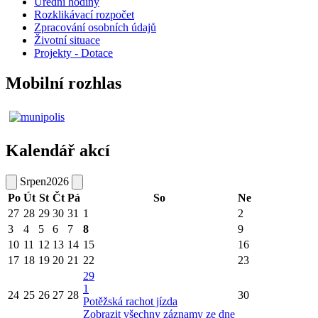
Úřední hodiny
Rozklikávací rozpočet
Zpracování osobních údajů
Životní situace
Projekty - Dotace
Mobilní rozhlas
Kalendář akcí
Srpen
2026
Po
Út
St
Čt
Pá
So
Ne
27
28
29
30
31
1
2
3
4
5
6
7
8
9
10
11
12
13
14
15
16
17
18
19
20
21
22
23
29
1
24
25
26
27
28
30
Potěžská rachot jízda
Zobrazit všechny záznamy ze dne