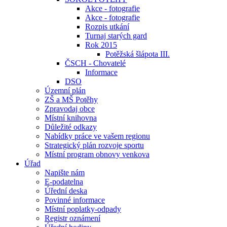
Akce - fotografie
Akce - fotografie
Rozpis utkání
Turnaj starých gard
Rok 2015
Potěžská šlápota III.
ČSCH - Chovatelé
Informace
DSO
Územní plán
ZŠ a MŠ Potěhy
Zpravodaj obce
Místní knihovna
Důležité odkazy
Nabídky práce ve vašem regionu
Strategický plán rozvoje sportu
Místní program obnovy venkova
Úřad
Napište nám
E-podatelna
Úřední deska
Povinné informace
Místní poplatky-odpady
Registr oznámení