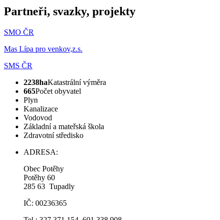
Partneři, svazky, projekty
SMO ČR
Mas Lípa pro venkov,z.s.
SMS ČR
2238ha
Katastrální výměra
665
Počet obyvatel
Plyn
Kanalizace
Vodovod
Základní a mateřská škola
Zdravotní středisko
ADRESA:
Obec Potěhy
Potěhy 60
285 63 Tupadly
IČ: 00236365
Tel.: 327 371 154, 601 338 908