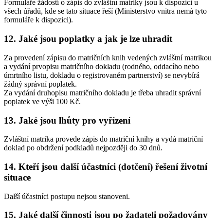
Formuláře žádostí o zápis do zvláštní matriky jsou k dispozici u
všech úřadů, kde se tato situace řeší (Ministerstvo vnitra nemá tyto
formuláře k dispozici).
12. Jaké jsou poplatky a jak je lze uhradit
Za provedení zápisu do matričních knih vedených zvláštní matrikou
a vydání prvopisu matričního dokladu (rodného, oddacího nebo
úmrtního listu, dokladu o registrovaném partnerství) se nevybírá
žádný správní poplatek.
Za vydání druhopisu matričního dokladu je třeba uhradit správní
poplatek ve výši 100 Kč.
13. Jaké jsou lhůty pro vyřízení
Zvláštní matrika provede zápis do matriční knihy a vydá matriční
doklad po obdržení podkladů nejpozději do 30 dnů.
14. Kteří jsou další účastníci (dotčení) řešení životní
situace
Další účastníci postupu nejsou stanoveni.
15. Jaké další činnosti jsou po žadateli požadovány