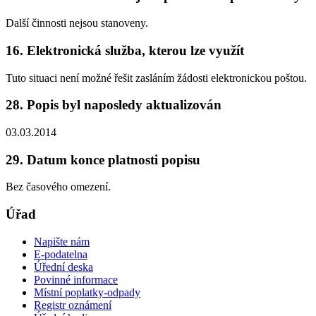
Další činnosti nejsou stanoveny.
16. Elektronická služba, kterou lze využít
Tuto situaci není možné řešit zasláním žádosti elektronickou poštou.
28. Popis byl naposledy aktualizován
03.03.2014
29. Datum konce platnosti popisu
Bez časového omezení.
Úřad
Napište nám
E-podatelna
Úřední deska
Povinné informace
Místní poplatky-odpady
Registr oznámení