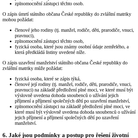
zplnomocnění zástupci těchto osob.
O zápis úmrtí státního občana České republiky do zvláštní matriky
mohou požádat:
členové jeho rodiny (tj. manžel, rodiče, děti, prarodiče, vnuci,
pravnuci),
zplnomocnění zástupci těchto osob,
fyzická osoba, které jsou známy osobní údaje zemřelého, a
která předkládá listiny uvedené níže.
O zápis uzavření manželství státního občana České republiky do
zvláštní matriky může požádat:
fyzická osoba, které se zápis týká,
členové její rodiny (tj. manžel, rodiče, děti, prarodiče, vnuci,
pravnuci) na základě předložení plné moci, ve které musí být
výslovně uvedena dohoda snoubenců o užívání jejich
příjmení a příjmení společných dětí po uzavření manželství,
zplnomocnění zástupci na základě předložení plné moci, ve
které musí být výslovně uvedena dohoda snoubenců o užívání
jejich příjmení a příjmení společných dětí po uzavření
manželství.
6. Jaké jsou podmínky a postup pro řešení životní