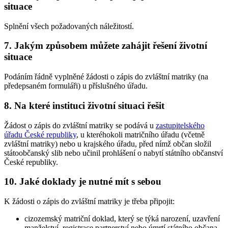
situace
Splnění všech požadovaných náležitostí.
7. Jakým způsobem můžete zahájit řešení životní
situace
Podáním řádně vyplněné žádosti o zápis do zvláštní matriky (na
předepsaném formuláři) u příslušného úřadu.
8. Na které instituci životní situaci řešit
Žádost o zápis do zvláštní matriky se podává u
zastupitelského
úřadu České republiky
, u kteréhokoli matričního úřadu (včetně
zvláštní matriky) nebo u krajského úřadu, před nímž občan složil
státoobčanský slib nebo učinil prohlášení o nabytí státního občanství
České republiky.
10. Jaké doklady je nutné mít s sebou
K žádosti o zápis do zvláštní matriky je třeba připojit:
cizozemský matriční doklad, který se týká narození, uzavření
manželství, registrace partnerství nebo úmrtí státního občana