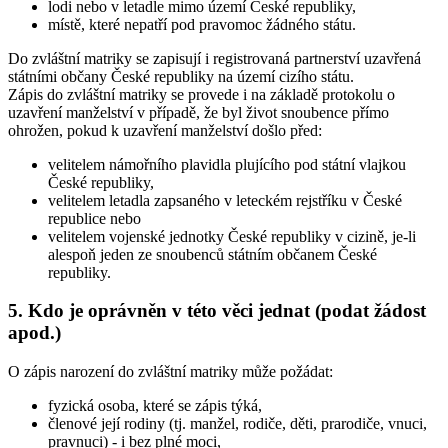
lodi nebo v letadle mimo území České republiky,
místě, které nepatří pod pravomoc žádného státu.
Do zvláštní matriky se zapisují i registrovaná partnerství uzavřená
státními občany České republiky na území cizího státu.
Zápis do zvláštní matriky se provede i na základě protokolu o
uzavření manželství v případě, že byl život snoubence přímo
ohrožen, pokud k uzavření manželství došlo před:
velitelem námořního plavidla plujícího pod státní vlajkou
České republiky,
velitelem letadla zapsaného v leteckém rejstříku v České
republice nebo
velitelem vojenské jednotky České republiky v cizině, je-li
alespoň jeden ze snoubenců státním občanem České
republiky.
5. Kdo je oprávněn v této věci jednat (podat žádost
apod.)
O zápis narození do zvláštní matriky může požádat:
fyzická osoba, které se zápis týká,
členové její rodiny (tj. manžel, rodiče, děti, prarodiče, vnuci,
pravnuci) - i bez plné moci,