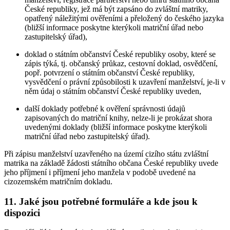
České republiky, jež má být zapsáno do zvláštní matriky,
opatřený náležitými ověřeními a přeložený do českého jazyka
(bližší informace poskytne kterýkoli matriční úřad nebo
zastupitelský úřad),
doklad o státním občanství České republiky osoby, které se
zápis týká, tj. občanský průkaz, cestovní doklad, osvědčení,
popř. potvrzení o státním občanství České republiky,
vysvědčení o právní způsobilosti k uzavření manželství, je-li v
něm údaj o státním občanství České republiky uveden,
další doklady potřebné k ověření správnosti údajů
zapisovaných do matriční knihy, nelze-li je prokázat shora
uvedenými doklady (bližší informace poskytne kterýkoli
matriční úřad nebo zastupitelský úřad).
Při zápisu manželství uzavřeného na území cizího státu zvláštní
matrika na základě žádosti státního občana České republiky uvede
jeho příjmení i příjmení jeho manžela v podobě uvedené na
cizozemském matričním dokladu.
11. Jaké jsou potřebné formuláře a kde jsou k
dispozici