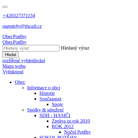
+420327371154
oupotehy@tiscali.cz
Obec
Potěhy
Obec
Potěhy
Hledaný výraz
Hledat
rozšířené vyhledávání
Mapa webu
Vytisknout
Obec
Informace o obci
Historie
Současnost
Spoje
Spolky & sdružení
SDH - HASIČI
Zpráva za rok 2010
ROK 2012
Noční Potěhy
SOKOL POTĚHY