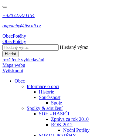
+420327371154
oupotehy@tiscali.cz
Obec
Potěhy
Obec
Potěhy
Hledaný výraz
Hledat
rozšířené vyhledávání
Mapa webu
Vytisknout
Obec
Informace o obci
Historie
Současnost
Spoje
Spolky & sdružení
SDH - HASIČI
Zpráva za rok 2010
ROK 2012
Noční Potěhy
SOKOL POTĚHY