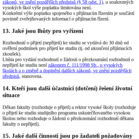
zákonů, ve znění pozdějších předpisů (§ 58 odst. 1)
, u soukromých
vysokých škol výše poplatku limitována není.
Konkrétní výše poplatku spojeného s přijímacím řízením je součástí
povinně zveřejňovaných informací o přijímacím řízení.
13. Jaké jsou lhůty pro vyřízení
Rozhodnutí o přijetí (nepřijetí) ke studiu se vydává do 30 dnů od
ověření podmínek pro přijetí ke studiu (tj. od ukončení přijímacích
zkoušek).
Lhůta pro vydání rozhodnutí o žádosti o přezkoumání rozhodnutí o
nepřijetí ke studiu není
zákonem č. 111/1998 Sb., o vysokých
školách a o změně a doplnění dalších zákonů, ve znění pozdějších
předpisů
, stanovena.
14. Kteří jsou další účastníci (dotčení) řešení životní
situace
Děkan fakulty (rozhoduje o přijetí) a rektor vysoké školy (rozhoduje
o přijetí ke studiu studijního programu uskutečňovaného vysokou
školou nebo rozhoduje o žádosti o přezkoumání rozhodnutí děkana
fakulty o nepřijetí).
15. Jaké další činnosti jsou po žadateli požadovány