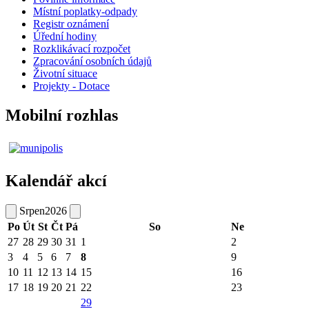
Místní poplatky-odpady
Registr oznámení
Úřední hodiny
Rozklikávací rozpočet
Zpracování osobních údajů
Životní situace
Projekty - Dotace
Mobilní rozhlas
Kalendář akcí
Srpen
2026
Po
Út
St
Čt
Pá
So
Ne
27
28
29
30
31
1
2
3
4
5
6
7
8
9
10
11
12
13
14
15
16
17
18
19
20
21
22
23
29