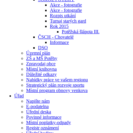
Akce - fotografie
Akce - fotografie
Rozpis utkání
Turnaj starých gard
Rok 2015
Potěžská šlápota III.
ČSCH - Chovatelé
Informace
DSO
Územní plán
ZŠ a MŠ Potěhy
Zpravodaj obce
Místní knihovna
Důležité odkazy
Nabídky práce ve vašem regionu
Strategický plán rozvoje sportu
Místní program obnovy venkova
Úřad
Napište nám
E-podatelna
Úřední deska
Povinné informace
Místní poplatky-odpady
Registr oznámení