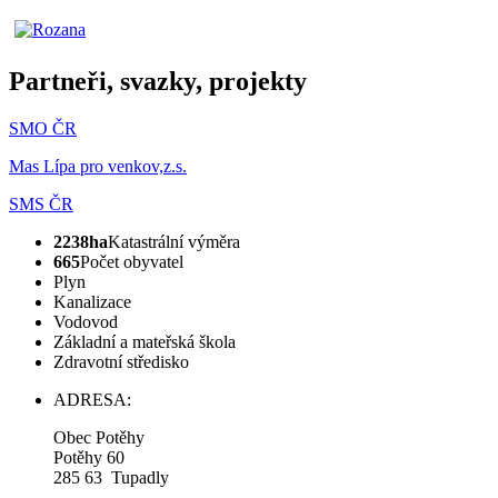
Partneři, svazky, projekty
SMO ČR
Mas Lípa pro venkov,z.s.
SMS ČR
2238ha
Katastrální výměra
665
Počet obyvatel
Plyn
Kanalizace
Vodovod
Základní a mateřská škola
Zdravotní středisko
ADRESA:
Obec Potěhy
Potěhy 60
285 63 Tupadly