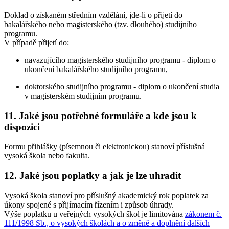
Doklad o získaném středním vzdělání, jde-li o přijetí do
bakalářského nebo magisterského (tzv. dlouhého) studijního
programu.
V případě přijetí do:
navazujícího magisterského studijního programu - diplom o
ukončení bakalářského studijního programu,
doktorského studijního programu - diplom o ukončení studia
v magisterském studijním programu.
11. Jaké jsou potřebné formuláře a kde jsou k
dispozici
Formu přihlášky (písemnou či elektronickou) stanoví příslušná
vysoká škola nebo fakulta.
12. Jaké jsou poplatky a jak je lze uhradit
Vysoká škola stanoví pro příslušný akademický rok poplatek za
úkony spojené s přijímacím řízením i způsob úhrady.
Výše poplatku u veřejných vysokých škol je limitována
zákonem č.
111/1998 Sb., o vysokých školách a o změně a doplnění dalších