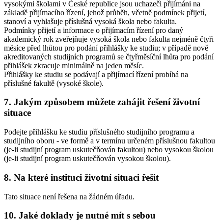
vysokými školami v České republice jsou uchazeči přijímáni na
základě přijímacího řízení, jehož průběh, včetně podmínek přijetí,
stanoví a vyhlašuje příslušná vysoká škola nebo fakulta.
Podmínky přijetí a informace o přijímacím řízení pro daný
akademický rok zveřejňuje vysoká škola nebo fakulta nejméně čtyři
měsíce před lhůtou pro podání přihlášky ke studiu; v případě nově
akreditovaných studijních programů se čtyřměsíční lhůta pro podání
přihlášek zkracuje minimálně na jeden měsíc.
Přihlášky ke studiu se podávají a přijímací řízení probíhá na
příslušné fakultě (vysoké škole).
7. Jakým způsobem můžete zahájit řešení životní
situace
Podejte přihlášku ke studiu příslušného studijního programu a
studijního oboru - ve formě a v termínu určeném příslušnou fakultou
(je-li studijní program uskutečňován fakultou) nebo vysokou školou
(je-li studijní program uskutečňován vysokou školou).
8. Na které instituci životní situaci řešit
Tato situace není řešena na žádném úřadu.
10. Jaké doklady je nutné mít s sebou