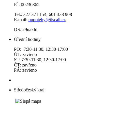
IČ: 00236365
Tel.: 327 371 154, 601 338 908
E-mail:
oupotehy@tiscali.cz
DS: 29uakfd
Úřední hodiny
PO: 7:30-11:30, 12:30-17:00
ÚT: zavřeno
ST: 7:30-11:30, 12:30-17:00
ČT: zavřeno
PÁ: zavřeno
Středočeský kraj: