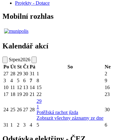
Projekty - Dotace
Mobilní rozhlas
Kalendář akcí
Srpen
2026
Po
Út
St
Čt
Pá
So
Ne
27
28
29
30
31
1
2
3
4
5
6
7
8
9
10
11
12
13
14
15
16
17
18
19
20
21
22
23
29
1
24
25
26
27
28
30
Potěžská rachot jízda
Zobrazit všechny záznamy ze dne
31
1
2
3
4
5
6
Odstávka elektřiny - ČEZ