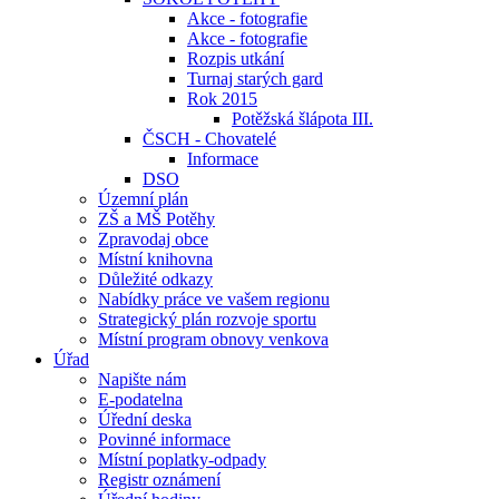
Akce - fotografie
Akce - fotografie
Rozpis utkání
Turnaj starých gard
Rok 2015
Potěžská šlápota III.
ČSCH - Chovatelé
Informace
DSO
Územní plán
ZŠ a MŠ Potěhy
Zpravodaj obce
Místní knihovna
Důležité odkazy
Nabídky práce ve vašem regionu
Strategický plán rozvoje sportu
Místní program obnovy venkova
Úřad
Napište nám
E-podatelna
Úřední deska
Povinné informace
Místní poplatky-odpady
Registr oznámení