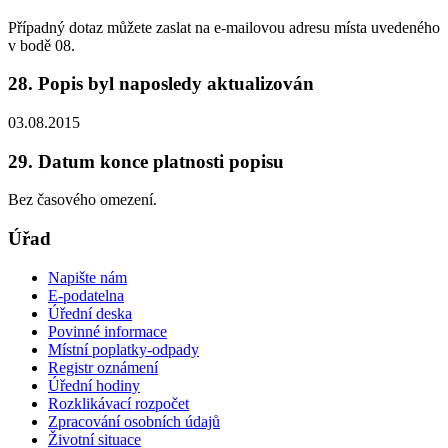
Případný dotaz můžete zaslat na e-mailovou adresu místa uvedeného
v bodě 08.
28. Popis byl naposledy aktualizován
03.08.2015
29. Datum konce platnosti popisu
Bez časového omezení.
Úřad
Napište nám
E-podatelna
Úřední deska
Povinné informace
Místní poplatky-odpady
Registr oznámení
Úřední hodiny
Rozklikávací rozpočet
Zpracování osobních údajů
Životní situace