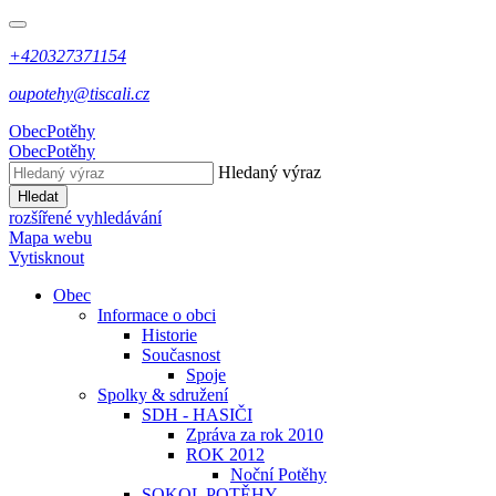
+420327371154
oupotehy@tiscali.cz
Obec
Potěhy
Obec
Potěhy
Hledaný výraz
Hledat
rozšířené vyhledávání
Mapa webu
Vytisknout
Obec
Informace o obci
Historie
Současnost
Spoje
Spolky & sdružení
SDH - HASIČI
Zpráva za rok 2010
ROK 2012
Noční Potěhy
SOKOL POTĚHY