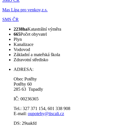
SMO ČR
Mas Lípa pro venkov,z.s.
SMS ČR
2238ha
Katastrální výměra
665
Počet obyvatel
Plyn
Kanalizace
Vodovod
Základní a mateřská škola
Zdravotní středisko
ADRESA:
Obec Potěhy
Potěhy 60
285 63 Tupadly
IČ: 00236365
Tel.: 327 371 154, 601 338 908
E-mail:
oupotehy@tiscali.cz
DS: 29uakfd