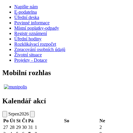
Napište nám
E-podatelna
Úřední deska
Povinné informace
Místní poplatky-odpady
Registr oznámení
Úřední hodiny
Rozklikávací rozpočet
Zpracování osobních údajů
Životní situace
Projekty - Dotace
Mobilní rozhlas
Kalendář akcí
Srpen
2026
Po
Út
St
Čt
Pá
So
Ne
27
28
29
30
31
1
2