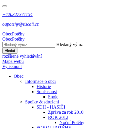
+420327371154
oupotehy@tiscali.cz
Obec
Potěhy
Obec
Potěhy
Hledaný výraz
Hledat
rozšířené vyhledávání
Mapa webu
Vytisknout
Obec
Informace o obci
Historie
Současnost
Spoje
Spolky & sdružení
SDH - HASIČI
Zpráva za rok 2010
ROK 2012
Noční Potěhy
SOKOL POTĚHY