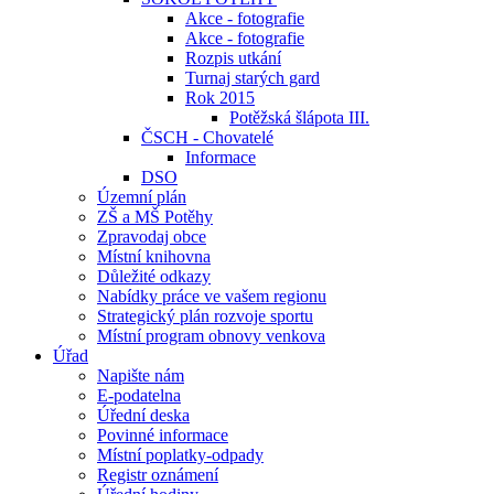
Akce - fotografie
Akce - fotografie
Rozpis utkání
Turnaj starých gard
Rok 2015
Potěžská šlápota III.
ČSCH - Chovatelé
Informace
DSO
Územní plán
ZŠ a MŠ Potěhy
Zpravodaj obce
Místní knihovna
Důležité odkazy
Nabídky práce ve vašem regionu
Strategický plán rozvoje sportu
Místní program obnovy venkova
Úřad
Napište nám
E-podatelna
Úřední deska
Povinné informace
Místní poplatky-odpady
Registr oznámení