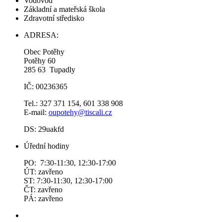
Vodovod
Základní a mateřská škola
Zdravotní středisko
ADRESA:
Obec Potěhy
Potěhy 60
285 63 Tupadly
IČ: 00236365
Tel.: 327 371 154, 601 338 908
E-mail:
oupotehy@tiscali.cz
DS: 29uakfd
Úřední hodiny
PO: 7:30-11:30, 12:30-17:00
ÚT: zavřeno
ST: 7:30-11:30, 12:30-17:00
ČT: zavřeno
PÁ: zavřeno