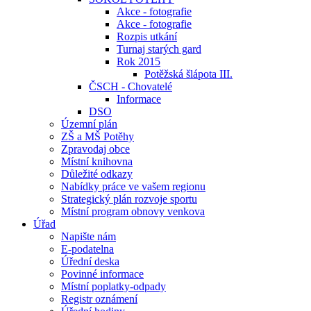
Akce - fotografie
Akce - fotografie
Rozpis utkání
Turnaj starých gard
Rok 2015
Potěžská šlápota III.
ČSCH - Chovatelé
Informace
DSO
Územní plán
ZŠ a MŠ Potěhy
Zpravodaj obce
Místní knihovna
Důležité odkazy
Nabídky práce ve vašem regionu
Strategický plán rozvoje sportu
Místní program obnovy venkova
Úřad
Napište nám
E-podatelna
Úřední deska
Povinné informace
Místní poplatky-odpady
Registr oznámení