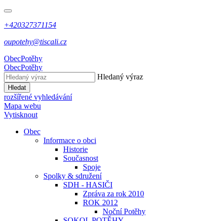
+420327371154
oupotehy@tiscali.cz
Obec
Potěhy
Obec
Potěhy
Hledaný výraz
Hledat
rozšířené vyhledávání
Mapa webu
Vytisknout
Obec
Informace o obci
Historie
Současnost
Spoje
Spolky & sdružení
SDH - HASIČI
Zpráva za rok 2010
ROK 2012
Noční Potěhy
SOKOL POTĚHY