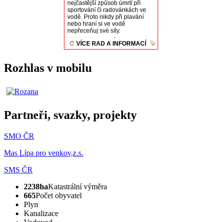
Rozhlas v mobilu
Partneři, svazky, projekty
SMO ČR
Mas Lípa pro venkov,z.s.
SMS ČR
2238ha
Katastrální výměra
665
Počet obyvatel
Plyn
Kanalizace