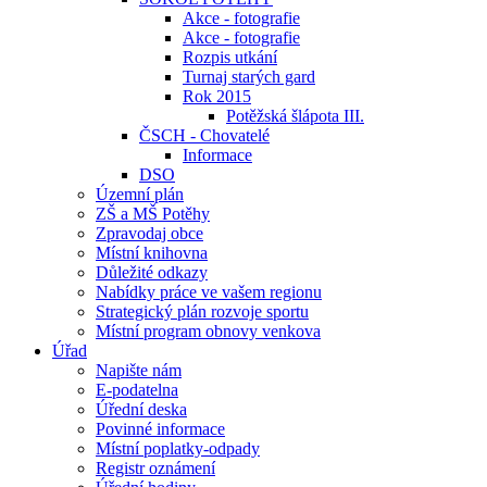
Akce - fotografie
Akce - fotografie
Rozpis utkání
Turnaj starých gard
Rok 2015
Potěžská šlápota III.
ČSCH - Chovatelé
Informace
DSO
Územní plán
ZŠ a MŠ Potěhy
Zpravodaj obce
Místní knihovna
Důležité odkazy
Nabídky práce ve vašem regionu
Strategický plán rozvoje sportu
Místní program obnovy venkova
Úřad
Napište nám
E-podatelna
Úřední deska
Povinné informace
Místní poplatky-odpady
Registr oznámení