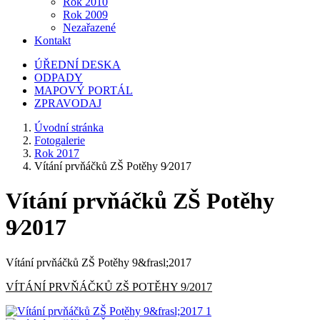
Rok 2010
Rok 2009
Nezařazené
Kontakt
ÚŘEDNÍ DESKA
ODPADY
MAPOVÝ PORTÁL
ZPRAVODAJ
Úvodní stránka
Fotogalerie
Rok 2017
Vítání prvňáčků ZŠ Potěhy 9⁄2017
Vítání prvňáčků ZŠ Potěhy
9⁄2017
Vítání prvňáčků ZŠ Potěhy 9&frasl;2017
VÍTÁNÍ PRVŇÁČKŮ ZŠ POTĚHY 9/2017