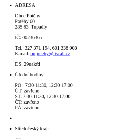
ADRESA:
Obec Potěhy
Potěhy 60
285 63 Tupadly
IČ: 00236365
Tel.: 327 371 154, 601 338 908
E-mail:
oupotehy@tiscali.cz
DS: 29uakfd
Úřední hodiny
PO: 7:30-11:30, 12:30-17:00
ÚT: zavřeno
ST: 7:30-11:30, 12:30-17:00
ČT: zavřeno
PÁ: zavřeno
Středočeský kraj: