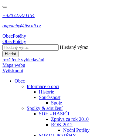
+420327371154
oupotehy@tiscali.cz
Obec
Potěhy
Obec
Potěhy
Hledaný výraz
Hledat
rozšířené vyhledávání
Mapa webu
Vytisknout
Obec
Informace o obci
Historie
Současnost
Spoje
Spolky & sdružení
SDH - HASIČI
Zpráva za rok 2010
ROK 2012
Noční Potěhy
SOKOL POTĚHY