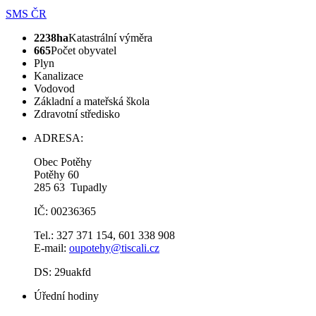
SMS ČR
2238ha
Katastrální výměra
665
Počet obyvatel
Plyn
Kanalizace
Vodovod
Základní a mateřská škola
Zdravotní středisko
ADRESA:
Obec Potěhy
Potěhy 60
285 63 Tupadly
IČ: 00236365
Tel.: 327 371 154, 601 338 908
E-mail:
oupotehy@tiscali.cz
DS: 29uakfd
Úřední hodiny