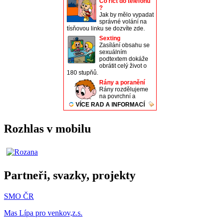
Rozhlas v mobilu
Partneři, svazky, projekty
SMO ČR
Mas Lípa pro venkov,z.s.