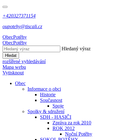
+420327371154
oupotehy@tiscali.cz
Obec
Potěhy
Obec
Potěhy
Hledaný výraz
Hledat
rozšířené vyhledávání
Mapa webu
Vytisknout
Obec
Informace o obci
Historie
Současnost
Spoje
Spolky & sdružení
SDH - HASIČI
Zpráva za rok 2010
ROK 2012
Noční Potěhy
SOKOL POTĚHY