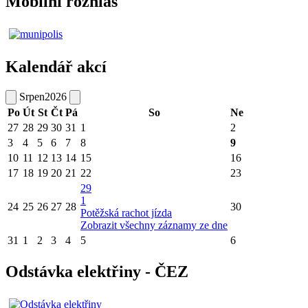
Mobilní rozhlas
Kalendář akcí
Srpen
2026
Po
Út
St
Čt
Pá
So
Ne
27
28
29
30
31
1
2
3
4
5
6
7
8
9
10
11
12
13
14
15
16
17
18
19
20
21
22
23
29
1
24
25
26
27
28
30
Potěžská rachot jízda
Zobrazit všechny záznamy ze dne
31
1
2
3
4
5
6
Odstávka elektřiny - ČEZ