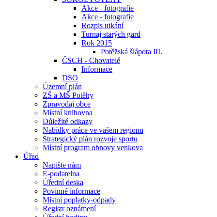
Akce - fotografie
Akce - fotografie
Rozpis utkání
Turnaj starých gard
Rok 2015
Potěžská šlápota III.
ČSCH - Chovatelé
Informace
DSO
Územní plán
ZŠ a MŠ Potěhy
Zpravodaj obce
Místní knihovna
Důležité odkazy
Nabídky práce ve vašem regionu
Strategický plán rozvoje sportu
Místní program obnovy venkova
Úřad
Napište nám
E-podatelna
Úřední deska
Povinné informace
Místní poplatky-odpady
Registr oznámení