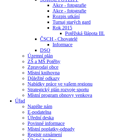
Akce - fotografie
Akce - fotografie
Rozpis utkání
Turnaj starých gard
Rok 2015
Potěžská šlápota III.
ČSCH - Chovatelé
Informace
DSO
Územní plán
ZŠ a MŠ Potěhy
Zpravodaj obce
Místní knihovna
Důležité odkazy
Nabídky práce ve vašem regionu
Strategický plán rozvoje sportu
Místní program obnovy venkova
Úřad
Napište nám
E-podatelna
Úřední deska
Povinné informace
Místní poplatky-odpady
Registr oznámení