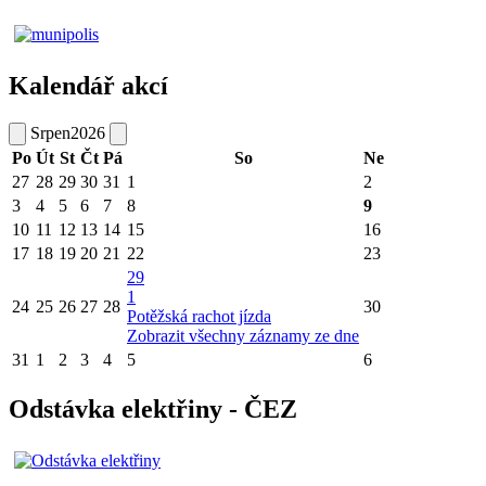
Kalendář akcí
Srpen
2026
Po
Út
St
Čt
Pá
So
Ne
27
28
29
30
31
1
2
3
4
5
6
7
8
9
10
11
12
13
14
15
16
17
18
19
20
21
22
23
29
1
24
25
26
27
28
30
Potěžská rachot jízda
Zobrazit všechny záznamy ze dne
31
1
2
3
4
5
6
Odstávka elektřiny - ČEZ