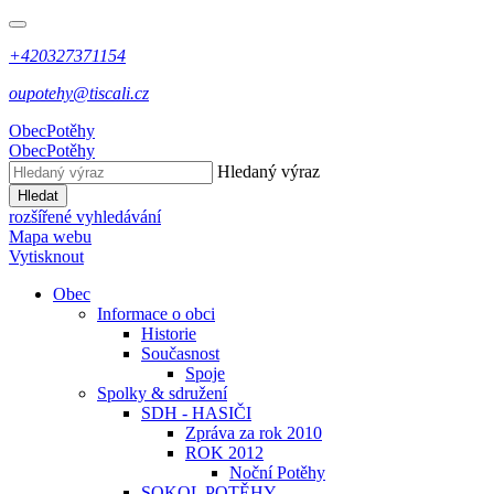
+420327371154
oupotehy@tiscali.cz
Obec
Potěhy
Obec
Potěhy
Hledaný výraz
Hledat
rozšířené vyhledávání
Mapa webu
Vytisknout
Obec
Informace o obci
Historie
Současnost
Spoje
Spolky & sdružení
SDH - HASIČI
Zpráva za rok 2010
ROK 2012
Noční Potěhy
SOKOL POTĚHY