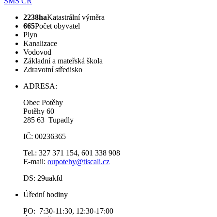
SMS ČR
2238ha
Katastrální výměra
665
Počet obyvatel
Plyn
Kanalizace
Vodovod
Základní a mateřská škola
Zdravotní středisko
ADRESA:
Obec Potěhy
Potěhy 60
285 63 Tupadly
IČ: 00236365
Tel.: 327 371 154, 601 338 908
E-mail:
oupotehy@tiscali.cz
DS: 29uakfd
Úřední hodiny
PO: 7:30-11:30, 12:30-17:00